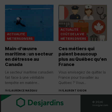
ACTUALITÉ
ACTUALITÉ
COÛT DE LA VIE
MÉTIERS DIVERS
MÉTIERS DIVERS
Main-d’œuvre
Ces métiers qui
maritime : un secteur
paient beaucoup
en détresse au
plus au Québec qu’en
Canada
France
Le secteur maritime canadien
Vous envisagez de quitter la
fait face à une véritable
France pour travailler au
tempête en matière...
Québec ? Vous...
PAR
LAURENCE NADEAU
PAR
LAURENT GIGON
© 2026
immigrer.com