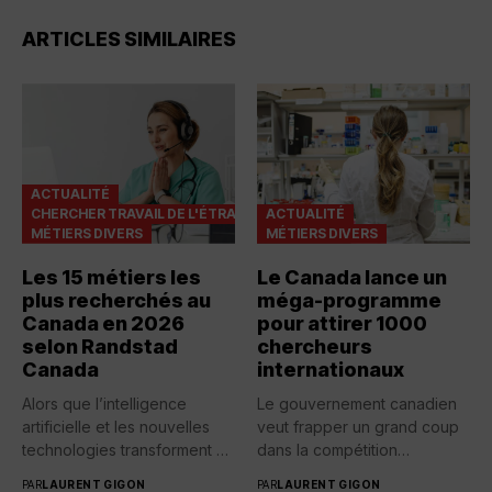
ARTICLES SIMILAIRES
ACTUALITÉ
CHERCHER TRAVAIL DE L'ÉTRANGER
ACTUALITÉ
MÉTIERS DIVERS
MÉTIERS DIVERS
Les 15 métiers les
Le Canada lance un
plus recherchés au
méga-programme
Canada en 2026
pour attirer 1000
selon Randstad
chercheurs
Canada
internationaux
Alors que l’intelligence
Le gouvernement canadien
artificielle et les nouvelles
veut frapper un grand coup
technologies transforment en
dans la compétition
profondeur le...
mondiale...
PAR
LAURENT GIGON
PAR
LAURENT GIGON