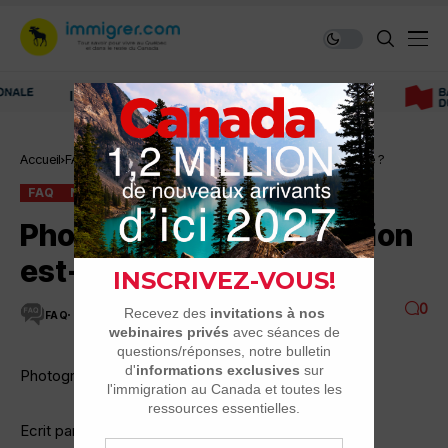
Immigrer au Canada: ressources et conseils
Accueil
FAQ
Photographes, la formation est-elle indispensable ?
FAQ
MÉTIERS DIVERS
Photographes, la formation
est-elle indispensable ?
0
FAQ
5 MINUTES DE LECTURE
5.3K VUES
Photographes, la formation est-elle indispensable ?
Ecrit par: khalou 23-04 à 11:20