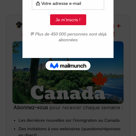
Recevez infos exclusives +
accès aux webinaires Q&R
Abonnez-vous
pour recevoir chaque semaine :
Les dernières nouvelles sur l’immigration au Canada
Des invitations à nos webinaires (questions/réponses
en direct)