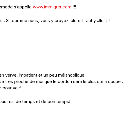
 remède s’appelle
www.immigrer.com
!!!
Si, comme nous, vous y croyez, alors il faut y aller !!!
 en verve, impatient et un peu mélancolique.
 de très proche de moi que le cordon sera le plus dur à couper.
e pour voir!
e pas mal de temps et de bon temps!