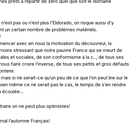
es prêts à repartir de zéro quel que soit le domaine
st pas ou n’est plus l’Eldorado, on risque aussi d’y
tant un certain nombre de problèmes matériels.
!
encer avec en nous la motivation du découvreur, la
moins stressant que notre pauvre France qui se meurt de
iales et sociales, de son conformisme à la c.., de tous ses
nous faire croire l’inverse, de tous ses petits et gros défauts
ntenir.
ais si ne serait-ce qu’un peu de ce que l’on peut lire sur le
 bien même ce ne serait pas le cas, le temps de s’en rendre
ra écoulée…
aire on ne peut plus optimistes!
mal l’automne Français!