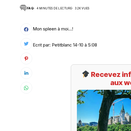
FAQ
4 MINUTES DE LECTURE
3.2K VUES
Suivi des démarches
Votre Profession/formation
Mon spleen à moi…!
Ecrit par: Petitblanc 14-10 à 5:08
Recevez inf
aux w