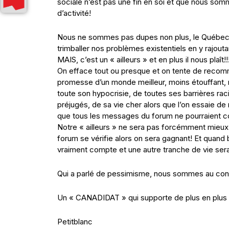
sociale n’est pas une fin en soi et que nous somm
d’activité!
Nous ne sommes pas dupes non plus, le Québec n’e
trimballer nos problèmes existentiels en y rajou
MAIS, c’est un « ailleurs » et en plus il nous plaît!!
On efface tout ou presque et on tente de recomm
promesse d’un monde meilleur, moins étouffant, 
toute son hypocrisie, de toutes ses barrières rac
préjugés, de sa vie cher alors que l’on essaie de 
que tous les messages du forum ne pourraient co
Notre « ailleurs » ne sera pas forcémment mieux m
forum se vérifie alors on sera gagnant! Et quand
vraiment compte et une autre tranche de vie se
Qui a parlé de pessimisme, nous sommes au contr
Un « CANADIDAT » qui supporte de plus en plus 
Petitblanc