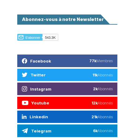
Abonnez-vous à notre Newsletter
Facebook
77k
Membres
Twitter
11k
Abonnés
Instagram
2k
Abonnés
Youtube
12k
Abonnés
Linkedin
21k
Abonnés
Telegram
6k
Abonnés