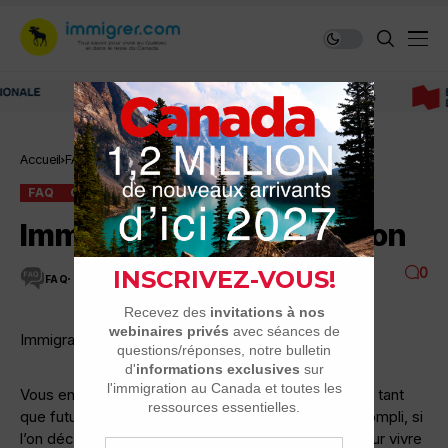
Immigrer au Canada: ressources et conseils
Accueil
FAQ
Immigration et Idéalisation
FAQ
QUESTIONNEMENT, HÉSITATION
Immigration et Idéalisation
0
FAQ
17 MINUTES DE LECTURE
3.8K VUES
Immigration et Idéalisation
Vous en êtes tous bien conscients, que cela soit en tant
que futur immigrant ou qu’en tant qu’immigrant accompli, si
l’on décide de s’installer quelque part, c’est soit, pour vivre