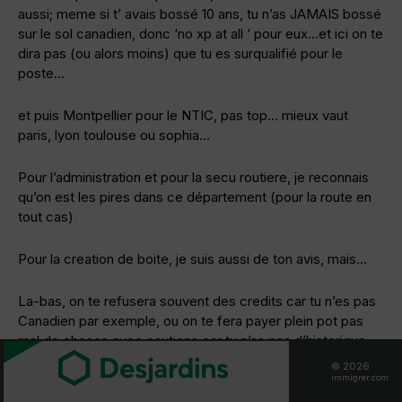
aussi; meme si t’ avais bossé 10 ans, tu n’as JAMAIS bossé
sur le sol canadien, donc ‘no xp at all ‘ pour eux…et ici on te
dira pas (ou alors moins) que tu es surqualifié pour le
poste…
et puis Montpellier pour le NTIC, pas top… mieux vaut
paris, lyon toulouse ou sophia…
Pour l’administration et pour la secu routiere, je reconnais
qu’on est les pires dans ce département (pour la route en
tout cas)
Pour la creation de boite, je suis aussi de ton avis, mais…
La-bas, on te refusera souvent des credits car tu n’es pas
Canadien par exemple, ou on te fera payer plein pot pas
mal de choses avec cautions car tu n’as pas d’historique
de crédit
© 2026
immigrer.com