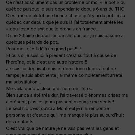
Ce n’est absolument pas un problème pr moi « le pot » du
québec puisque je suis dépendante depuis 6 ans du THC.
C’est même plutot une bonne chose qu’il y ai du pot ici au
québec car depuis que je suis là j’ai totalement arrété les
« douilles » de shit que je prenais en france….
D’une 20taine de douilles de shit par jour je suis passée à
quelques pétards de pot…
Pour moi, c’est déjà un grand pas!!!!!
Et puis si je suis ici à présent c’est surtout à cause de
l’héroïne, et là c’est une autre histoire!!!
Je suis ici depuis 4 mois et demi donc depuis tout ce
temps je suis abstinente j’ai même complétement arreté
ma substitution…
Me voila donc « clean » et fière de l’être…
Bien sur ca a été trés dur, j’ai traversé d’énormes crises ms
à présent, plus les jours passent mieux je me sents!!
Le seul hic c’est qu’ici à Montréal je n’ai rencontré
personne et c’est ce qu’il me manque le plus aujourd’hui :
des contacts.
C’est vrai que de nature je ne vais pas vers les gens et
avec mon passé ça me gene encore plus…