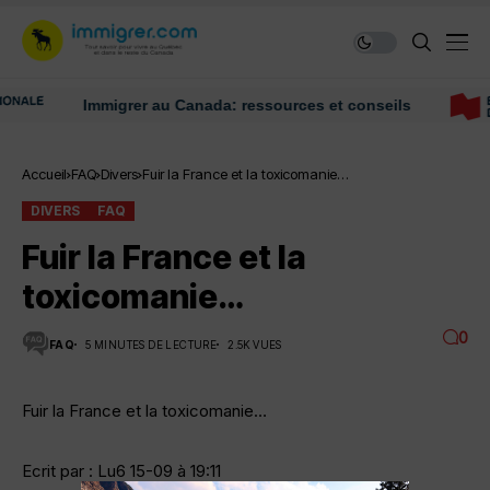
Immigrer au Canada: ressources et conseils
Accueil
FAQ
Divers
Fuir la France et la toxicomanie…
DIVERS
FAQ
Fuir la France et la
toxicomanie…
0
FAQ
5 MINUTES DE LECTURE
2.5K VUES
Fuir la France et la toxicomanie…
Ecrit par : Lu6 15-09 à 19:11