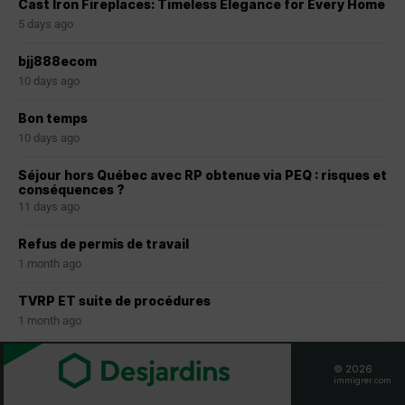
Cast Iron Fireplaces: Timeless Elegance for Every Home
5 days ago
bjj888ecom
10 days ago
Bon temps
10 days ago
Séjour hors Québec avec RP obtenue via PEQ : risques et
conséquences ?
11 days ago
Refus de permis de travail
1 month ago
TVRP ET suite de procédures
1 month ago
TVRP et beugg serveur
© 2026
1 month ago
immigrer.com