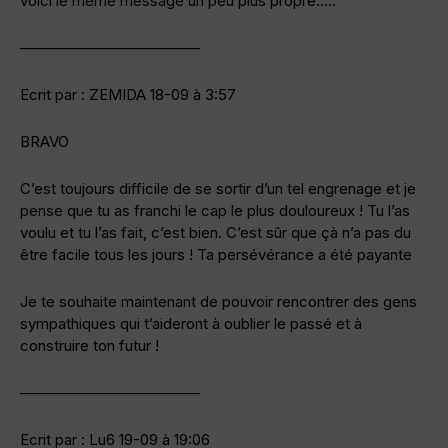
voici le même message un peu plus propre…..
————————————
Ecrit par : ZEMIDA 18-09 à 3:57
BRAVO
C’est toujours difficile de se sortir d’un tel engrenage et je
pense que tu as franchi le cap le plus douloureux ! Tu l’as
voulu et tu l’as fait, c’est bien. C’est sûr que çà n’a pas du
être facile tous les jours ! Ta persévérance a été payante
Je te souhaite maintenant de pouvoir rencontrer des gens
sympathiques qui t’aideront à oublier le passé et à
construire ton futur !
————————————
Ecrit par : Lu6 19-09 à 19:06