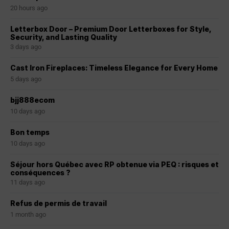
20 hours ago
Letterbox Door – Premium Door Letterboxes for Style,
Security, and Lasting Quality
3 days ago
Cast Iron Fireplaces: Timeless Elegance for Every Home
5 days ago
bjj888ecom
10 days ago
Bon temps
10 days ago
Séjour hors Québec avec RP obtenue via PEQ : risques et
conséquences ?
11 days ago
Refus de permis de travail
1 month ago