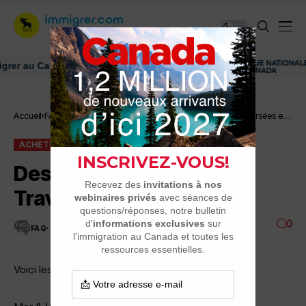
au Canada: ressources et conseils
Acheter un billet
Accueil
FAQ
Destination Montréal: Traversées en
d'avion
cargo
ACHETER UN BILLET D'AVION
FAQ
Destination Montréal:
Traversées en cargo
0
FAQ
1 MINUTES DE LECTURE
3.6K VUES
Voici les infos concernant les traversées en cargo