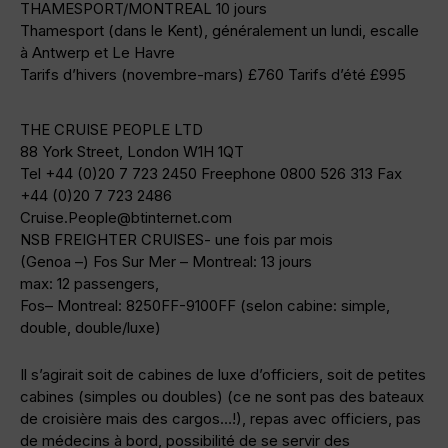
THAMESPORT/MONTREAL 10 jours
Thamesport (dans le Kent), généralement un lundi, escalle
à Antwerp et Le Havre
Tarifs d’hivers (novembre-mars) £760 Tarifs d’été £995
THE CRUISE PEOPLE LTD
88 York Street, London W1H 1QT
Tel +44 (0)20 7 723 2450 Freephone 0800 526 313 Fax
+44 (0)20 7 723 2486
Cruise.People@btinternet.com
NSB FREIGHTER CRUISES- une fois par mois
(Genoa –) Fos Sur Mer – Montreal: 13 jours
max: 12 passengers,
Fos– Montreal: 8250FF-9100FF (selon cabine: simple,
double, double/luxe)
Il s’agirait soit de cabines de luxe d’officiers, soit de petites
cabines (simples ou doubles) (ce ne sont pas des bateaux
de croisière mais des cargos…!), repas avec officiers, pas
de médecins à bord, possibilité de se servir des