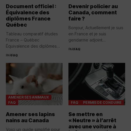
Document officiel :
Devenir policier au
Équivalence des
Canada, comment
diplômes France
faire ?
Québec
Bonjour, Actuellement je suis
Tableau comparatif études
en France et je suis
France – Québec
gendarme adjoint
Équivalence des diplômes
volontaire....
PAR
FAQ
entre la France...
PAR
FAQ
AMENER SES ANIMAUX
FAQ
FAQ
PERMIS DE CONDUIRE
Amener ses lapins
Se mettre en
nains au Canada
« Neutre » à l’arrêt
avec une voiture à
Voici un guide simplifié pour