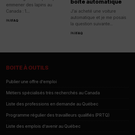
boîte automatique
emmener des lapins au
Canada : 1....
J’ai acheté une voiture
automatique et je me posais
PAR
FAQ
la question suivante...
PAR
FAQ
BOITE À OUTILS
Publier une offre d’emploi
Métiers spécialisés très recherchés au Canada
Liste des professions en demande au Québec
Programme régulier des travailleurs qualifiés (PRTQ)
Liste des emplois d’avenir au Québec