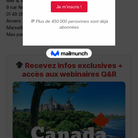
Mer & Voyage
9 rue Notre Dame des Victoires 75002
01 49 26 93 33 télécopie: .01 42 96 29 39
Anvers –> Montréal :8-9 jours; 8000/90000FF
Marseille –> Montréal: 9-11 jours; 7000/8000FF
Max passagers : 12 généralement: 3/4
Recevez infos exclusives +
accès aux webinaires Q&R