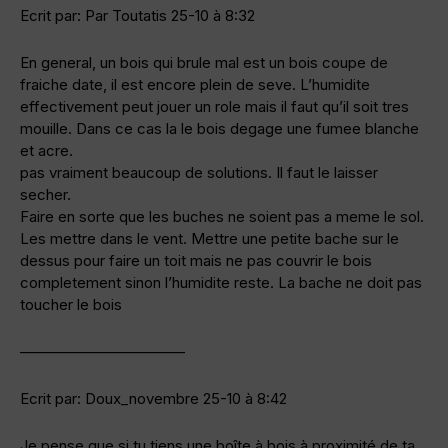
Ecrit par: Par Toutatis 25-10 à 8:32
En general, un bois qui brule mal est un bois coupe de
fraiche date, il est encore plein de seve. L’humidite
effectivement peut jouer un role mais il faut qu’il soit tres
mouille. Dans ce cas la le bois degage une fumee blanche
et acre.
pas vraiment beaucoup de solutions. Il faut le laisser
secher.
Faire en sorte que les buches ne soient pas a meme le sol.
Les mettre dans le vent. Mettre une petite bache sur le
dessus pour faire un toit mais ne pas couvrir le bois
completement sinon l’humidite reste. La bache ne doit pas
toucher le bois
———————————
Ecrit par: Doux_novembre 25-10 à 8:42
Je pense que si tu tiens une boîte à bois à proximité de ta