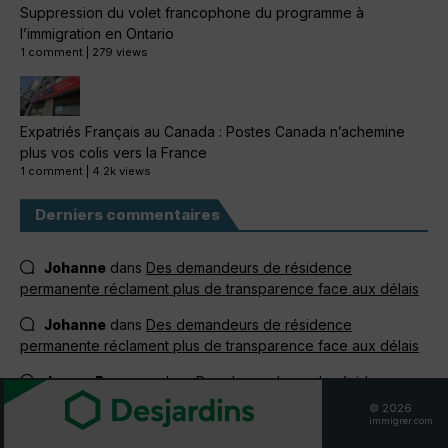
Suppression du volet francophone du programme à
l’immigration en Ontario
1 comment
|
279 views
Expatriés Français au Canada : Postes Canada n’achemine
plus vos colis vers la France
1 comment
|
4.2k views
Derniers commentaires
Johanne
dans
Des demandeurs de résidence
permanente réclament plus de transparence face aux délais
Johanne
dans
Des demandeurs de résidence
permanente réclament plus de transparence face aux délais
Jacem Bennasr
dans
Des demandeurs de résidence
permanente réclament plus de transparence face aux délais
© 2026
immigrer.com
Jacem Bennasr
dans
Des demandeurs de résidence