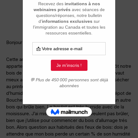
Bonjour à toutétousse,
Cette année nous avons une cheminée dans notre
appartement et nous pensions avoir acheté assez tôt notre
bois de chauffage, en aout. Je sais maintenant qu’il vaut
mieux acheter son bois plus tôt pour le laisser bien sécher
au printemps et à l’été pour qu’il perde un maximum
d’humidité. Nous avons acheté notre bois à Reno Dépot de
Boucherville. C’est mélangé, un genre de boulot et un autre
bois qui brûle bien. Le boulot est trés humide avec de la
moisissure. J’ai mis deux bûches qui ne veulent pas brûler,
bien que j’utilise pour commencer du bois d’allumage trés
bon. Alors question aux habitués des feux de bois: dois je
attendre que mon bois perde un certain % de son humidité