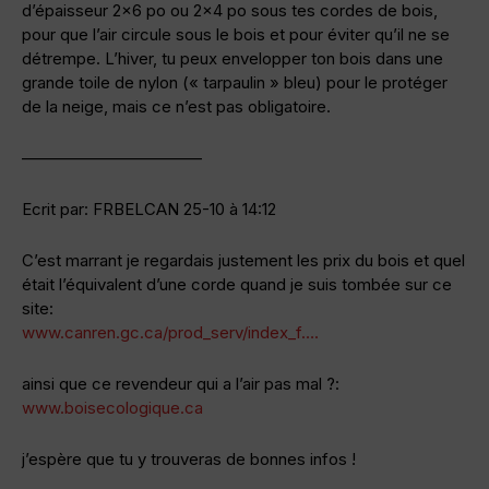
d’épaisseur 2×6 po ou 2×4 po sous tes cordes de bois,
pour que l’air circule sous le bois et pour éviter qu’il ne se
détrempe. L’hiver, tu peux envelopper ton bois dans une
grande toile de nylon (« tarpaulin » bleu) pour le protéger
de la neige, mais ce n’est pas obligatoire.
———————————
Ecrit par: FRBELCAN 25-10 à 14:12
C’est marrant je regardais justement les prix du bois et quel
était l’équivalent d’une corde quand je suis tombée sur ce
site:
www.canren.gc.ca/prod_serv/index_f….
ainsi que ce revendeur qui a l’air pas mal ?:
www.boisecologique.ca
j’espère que tu y trouveras de bonnes infos !