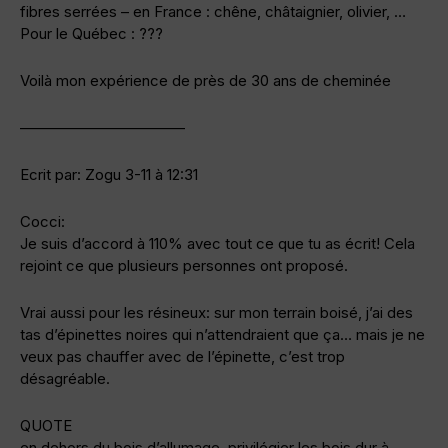
fibres serrées – en France : chêne, châtaignier, olivier, …
Pour le Québec : ???
Voilà mon expérience de près de 30 ans de cheminée
———————————
Ecrit par: Zogu 3-11 à 12:31
Cocci:
Je suis d’accord à 110% avec tout ce que tu as écrit! Cela
rejoint ce que plusieurs personnes ont proposé.
Vrai aussi pour les résineux: sur mon terrain boisé, j’ai des
tas d’épinettes noires qui n’attendraient que ça… mais je ne
veux pas chauffer avec de l’épinette, c’est trop
désagréable.
QUOTE
en dehors du bois d’allumage, privilégier les bois dur à