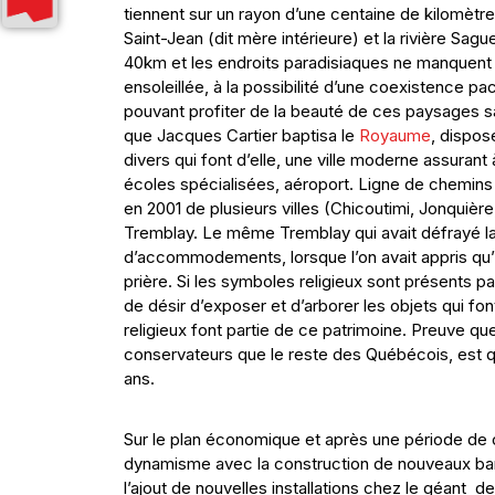
tiennent sur un rayon d’une centaine de kilomètre
Saint-Jean (dit mère intérieure) et la rivière Sag
40km et les endroits paradisiaques ne manquent p
ensoleillée, à la possibilité d’une coexistence pa
pouvant profiter de la beauté de ces paysages sa
que Jacques Cartier baptisa le
Royaume
, dispos
divers qui font d’elle, une ville moderne assurant
écoles spécialisées, aéroport. Ligne de chemins d
en 2001 de plusieurs villes (Chicoutimi, Jonquière
Tremblay. Le même Tremblay qui avait défrayé la 
d’accommodements, lorsque l’on avait appris qu’i
prière. Si les symboles religieux sont présents pa
de désir d’exposer et d’arborer les objets qui fon
religieux font partie de ce patrimoine. Preuve qu
conservateurs que le reste des Québécois, est q
ans.
Sur le plan économique et après une période de c
dynamisme avec la construction de nouveaux barr
l’ajout de nouvelles installations chez le géant d