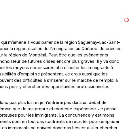
 qui m’amène à vous parler de la région Saguenay-Lac-Saint-
r pour la régionalisation de l’immigration au Québec. Je crois en
u sur la région de Montréal. Peut être que les évènements
onciateur de futures crises encore plus graves. Il y va donc
ver les moyens nécessaires afin d’inciter les immigrants à
ssibilités d’emploi se présentent. Je crois aussi que les
ent des difficultés à s’insérer sur le marché de l’emploi à
gions pour y chercher des opportunités professionnelles.
donc pas plus loin et je n’entrerai pas dans un débat de
e témoin que de ma propre et modeste expérience. Je pense
porteuses pour les immigrants. La concurrence y est moins
ements sont en tout cas contraints de recruter pour remplacer
Les immigrants ne doivent donc pas hésiter à aller chercher