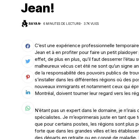
Jean!
Suivi des démarches
RAYAN
6 MINUTES DE LECTURE
3.7K VUES
Votre Profession/formation
C’est une expérience professionnelle temporaire
Jean et à en profiter pour faire un petit plaidoye
effet, de plus en plus, qu’il faut desserrer l’éta
malheureux vécus cet été ne sont qu’un signe ann
de la responsabilité des pouvoirs publics de trou
s’installer dans les différentes régions où des po
nouveaux immigrants et notamment ceux qui éprouv
Montréal, doivent tourner leur regard vers les ré
N’étant pas un expert dans le domaine, je n’irais 
spécialistes. Je m’exprimerais juste en tant qu
que pour certains postes, les régions sont plus 
forte que dans les grandes villes et les établiss
des départs en retraite ou en congé de maladie. 