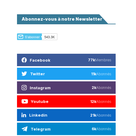
Abonnez-vous à notre Newsletter
Facebook
77k
Membres
Twitter
11k
Abonnés
Instagram
2k
Abonnés
Youtube
12k
Abonnés
Linkedin
21k
Abonnés
Telegram
6k
Abonnés