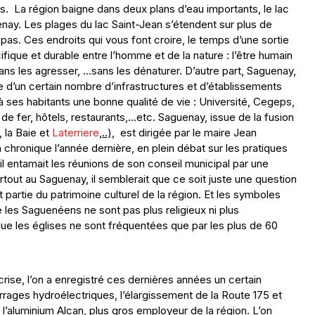
s. La région baigne dans deux plans d’eau importants, le lac
uenay. Les plages du lac Saint-Jean s’étendent sur plus de
as. Ces endroits qui vous font croire, le temps d’une sortie
cifique et durable entre l’homme et de la nature : l’être humain
ns les agresser, …sans les dénaturer. D’autre part, Saguenay,
e d’un certain nombre d’infrastructures et d’établissements
 à ses habitants une bonne qualité de vie : Université, Cegeps,
e fer, hôtels, restaurants,…etc. Saguenay, issue de la fusion
, la Baie et
Laterriere
,..),
est dirigée par le maire Jean
chronique l’année dernière, en plein débat sur les pratiques
l entamait les réunions de son conseil municipal par une
rtout au Saguenay, il semblerait que ce soit juste une question
t partie du patrimoine culturel de la région. Et les symboles
e les Saguenéens ne sont pas plus religieux ni plus
ue les églises ne sont fréquentées que par les plus de 60
rise, l’on a enregistré ces dernières années un certain
ages hydroélectriques, l’élargissement de la Route 175 et
e l’aluminium Alcan, plus gros employeur de la région. L’on