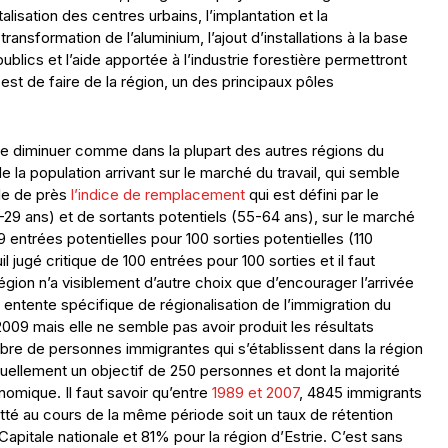
lisation des centres urbains, l’implantation et la
ansformation de l’aluminium, l’ajout d’installations à la base
publics et l’aide apportée à l’industrie forestière permettront
 est de faire de la région, un des principaux pôles
de diminuer comme dans la plupart des autres régions du
la population arrivant sur le marché du travail, qui semble
lle de près
l’indice de remplacement
qui est défini par le
-29 ans) et de sortants potentiels (55-64 ans), sur le marché
 entrées potentielles pour 100 sorties potentielles (110
l jugé critique de 100 entrées pour 100 sorties et il faut
région n’a visiblement d’autre choix que d’encourager l’arrivée
 entente spécifique de régionalisation de l’immigration du
09 mais elle ne semble pas avoir produit les résultats
re de personnes immigrantes qui s’établissent dans la région
llement un objectif de 250 personnes et dont la majorité
nomique. Il faut savoir qu’entre
1989 et 2007
, 4845 immigrants
uitté au cours de la même période soit un taux de rétention
pitale nationale et 81% pour la région d’Estrie. C’est sans