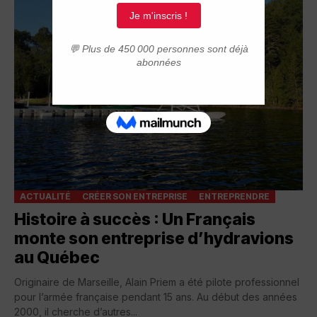
ACTUALITÉ
CRÉER SON ENTREPRISE
ENTREPRENDRE
Histoire à succès : Un Français
monte son entreprise d’hydravions
au Québec
Originaire de Marseille, Alain Priem a été pilote professionnel
pour l’armée française pendant 15 ans. Au début des années
2000, il cherche d’autres...