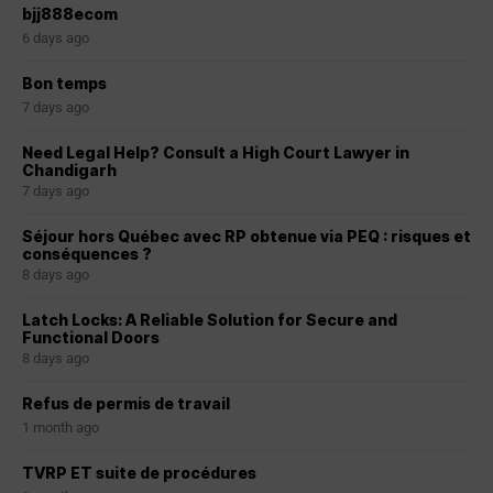
bjj888ecom
6 days ago
Bon temps
7 days ago
Need Legal Help? Consult a High Court Lawyer in
Chandigarh
7 days ago
Séjour hors Québec avec RP obtenue via PEQ : risques et
conséquences ?
8 days ago
Latch Locks: A Reliable Solution for Secure and
Functional Doors
8 days ago
Refus de permis de travail
1 month ago
TVRP ET suite de procédures