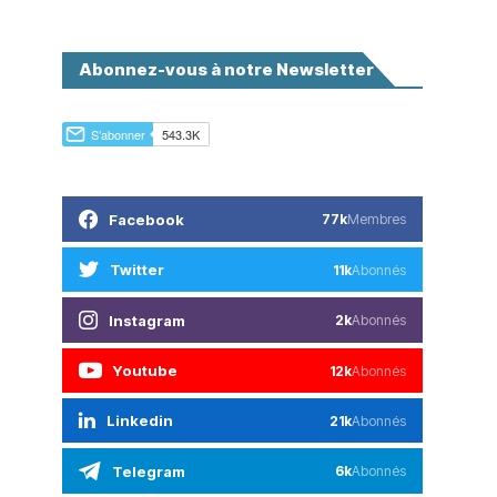
Abonnez-vous à notre Newsletter
Facebook
77k
Membres
Twitter
11k
Abonnés
Instagram
2k
Abonnés
Youtube
12k
Abonnés
Linkedin
21k
Abonnés
Telegram
6k
Abonnés