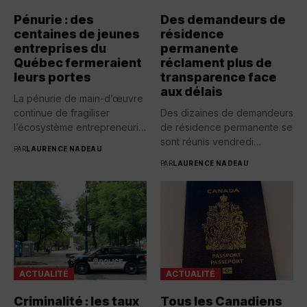
Pénurie : des
Des demandeurs de
centaines de jeunes
résidence
entreprises du
permanente
Québec fermeraient
réclament plus de
leurs portes
transparence face
aux délais
La pénurie de main-d’œuvre
continue de fragiliser
Des dizaines de demandeurs
l’écosystème entrepreneurial
de résidence permanente se
québécois. Selon une...
sont réunis vendredi
PAR
LAURENCE NADEAU
devant...
PAR
LAURENCE NADEAU
ACTUALITÉ
ACTUALITÉ
Criminalité : les taux
Tous les Canadiens