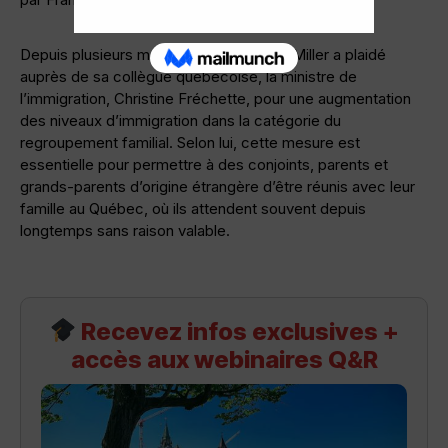
Depuis plusieurs mois, le ministre Marc Miller a plaidé
auprès de sa collègue québécoise, la ministre de
l’immigration, Christine Fréchette, pour une augmentation
des niveaux d’immigration dans la catégorie du
regroupement familial. Selon lui, cette mesure est
essentielle pour permettre à des conjoints, parents et
grands-parents d’origine étrangère d’être réunis avec leur
famille au Québec, où ils attendent souvent depuis
longtemps sans raison valable.
Recevez infos exclusives +
accès aux webinaires Q&R