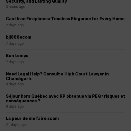
Security, and Lasting Quality
3 hours ago
Cast Iron Fireplaces: Timeless Elegance for Every Home
2 days ago
bjj888ecom
7 days ago
Bon temps
7 days ago
Need Legal Help? Consult a High Court Lawyer in
Chandigarh
8 days ago
Séjour hors Québec avec RP obtenue via PEQ : risques et
conséquences ?
8 days ago
La peur de me faire scam
21 days ago