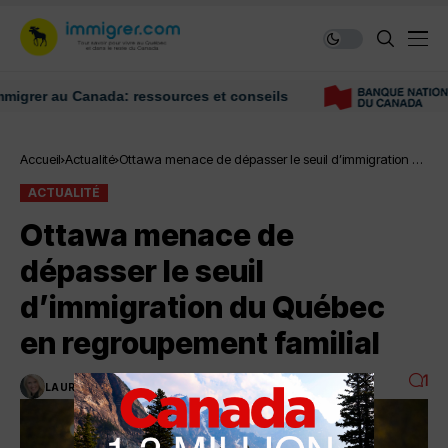
r au Canada: ressources et conseils
Accueil
Actualité
Ottawa menace de dépasser le seuil d’immigration du
Québec en regroupement familial
ACTUALITÉ
Ottawa menace de
dépasser le seuil
d’immigration du Québec
en regroupement familial
1
LAURENCE NADEAU
2 MINUTES DE LECTURE
5.9K VUES