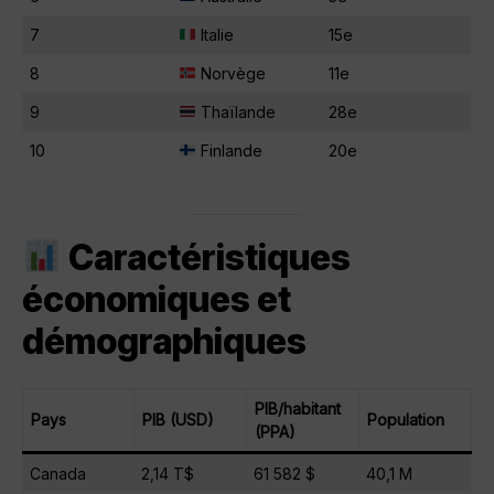
7
Italie
15e
8
Norvège
11e
9
Thaïlande
28e
10
Finlande
20e
Caractéristiques
économiques et
démographiques
PIB/habitant
Pays
PIB (USD)
Population
(PPA)
Canada
2,14 T$
61 582 $
40,1 M