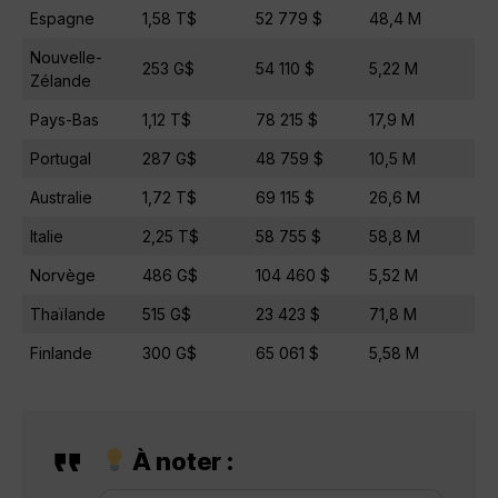
Espagne
1,58 T$
52 779 $
48,4 M
Nouvelle-
253 G$
54 110 $
5,22 M
Zélande
Pays-Bas
1,12 T$
78 215 $
17,9 M
Portugal
287 G$
48 759 $
10,5 M
Australie
1,72 T$
69 115 $
26,6 M
Italie
2,25 T$
58 755 $
58,8 M
Norvège
486 G$
104 460 $
5,52 M
Thaïlande
515 G$
23 423 $
71,8 M
Finlande
300 G$
65 061 $
5,58 M
À noter
: