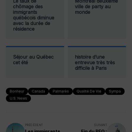
Le taux de
Montréal deuxième
chômage des
ville de party au
immigrants
monde
québécois diminue
avec la durée de
résidence
Séjour au Québec
histoire d’une
cet été
entrevue très très
difficile à Paris
Bonheur
Canada
Palmarès
Qualité De Vie
Sympa
U.S. News
PRÉCÉDENT
SUIVANT
Les immigrants
Fin du PEQ :