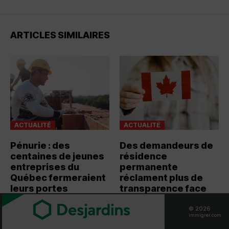
ARTICLES SIMILAIRES
ACTUALITÉ
ACTUALITÉ
Pénurie : des
Des demandeurs de
centaines de jeunes
résidence
entreprises du
permanente
Québec fermeraient
réclament plus de
leurs portes
transparence face
aux délais
La pénurie de main-d’œuvre
© 2026
continue de fragiliser
Des dizaines de demandeurs
immigrer.com
l’écosystème entrepreneurial
de résidence permanente se