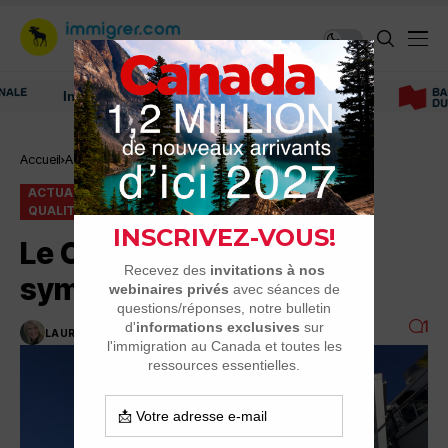
Immigrer au Canada: ressources et conseils
Accueil
Actualité
Le Canada, pays le plus sympa au monde
ACTUALITÉ
LES RAISONS D'IMMIGRER
QUALITÉ DE VIE ET SÉCURITÉ
Le Canada, pays le plus
sympa au monde
1
LAURENCE NADEAU
1 MINUTES DE LECTURE
3.1K VUES