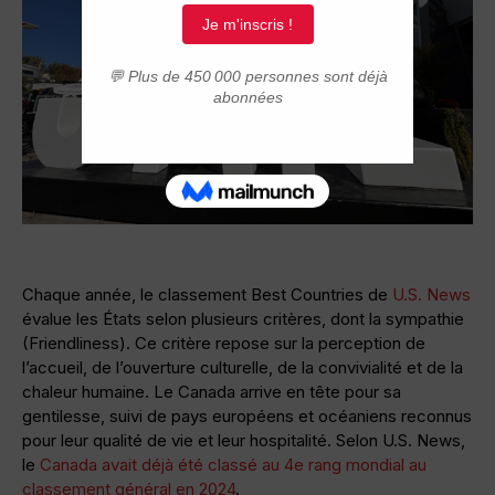
Chaque année, le classement Best Countries de
U.S. News
évalue les États selon plusieurs critères, dont la sympathie
(Friendliness). Ce critère repose sur la perception de
l’accueil, de l’ouverture culturelle, de la convivialité et de la
chaleur humaine. Le Canada arrive en tête pour sa
gentilesse, suivi de pays européens et océaniens reconnus
pour leur qualité de vie et leur hospitalité. Selon U.S. News,
le
Canada avait déjà été classé au 4e rang mondial au
classement général en 2024
.