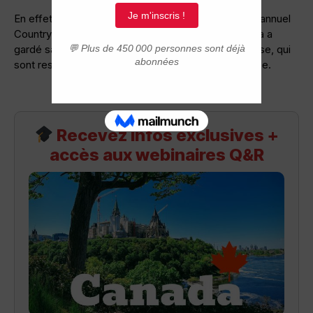
En effet, selon le classement établi dans le rapport annuel
Country RepTrak™ du Reputation Institute, le Canada a
gardé sa première place, devant la Suède et la Suisse, qui
sont respectivement en deuxième et troisième place.
Recevez infos exclusives +
accès aux webinaires Q&R