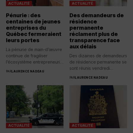
ACTUALITÉ
ACTUALITÉ
Pénurie : des
Des demandeurs de
centaines de jeunes
résidence
entreprises du
permanente
Québec fermeraient
réclament plus de
leurs portes
transparence face
aux délais
La pénurie de main-d’œuvre
continue de fragiliser
Des dizaines de demandeurs
l’écosystème entrepreneurial
de résidence permanente se
québécois. Selon une...
sont réunis vendredi
PAR
LAURENCE NADEAU
devant...
PAR
LAURENCE NADEAU
ACTUALITÉ
ACTUALITÉ