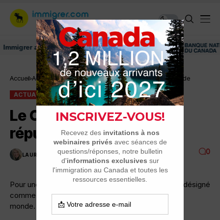
igrer au Canada: ressources et conseils
Accueil
Actualité
Le Canada a la meilleure réputation au monde
ACTUALITÉ
Le Canada a la meilleure
réputation au monde
0
LAURENCE NADEAU
1 MINUTES DE LECTURE
3K VUES
Pour une troisième année de suite, le Canada a été désigné
comme le pays ayant la meilleure réputation dans le
monde.