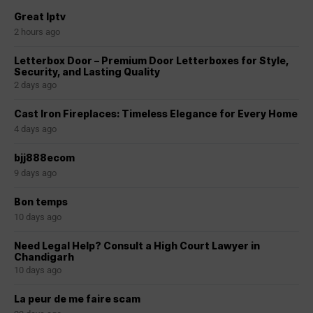
Great Iptv
2 hours ago
Letterbox Door – Premium Door Letterboxes for Style,
Security, and Lasting Quality
2 days ago
Cast Iron Fireplaces: Timeless Elegance for Every Home
4 days ago
bjj888ecom
9 days ago
Bon temps
10 days ago
Need Legal Help? Consult a High Court Lawyer in
Chandigarh
10 days ago
La peur de me faire scam