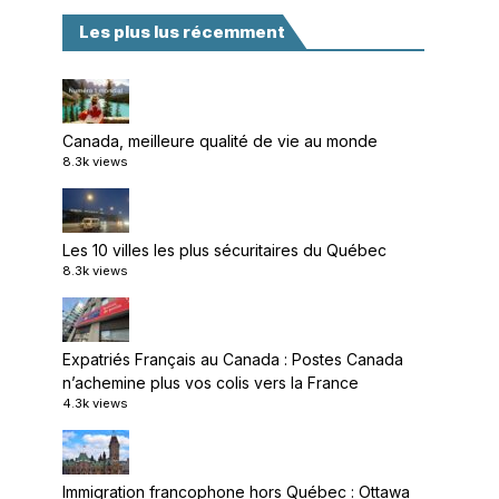
Les plus lus récemment
Canada, meilleure qualité de vie au monde
8.3k views
Les 10 villes les plus sécuritaires du Québec
8.3k views
Expatriés Français au Canada : Postes Canada
n’achemine plus vos colis vers la France
4.3k views
Immigration francophone hors Québec : Ottawa