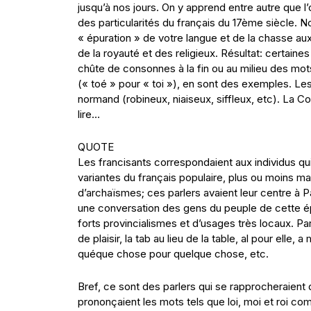
jusqu’à nos jours. On y apprend entre autre que l
des particularités du français du 17ème siècle. 
« épuration » de votre langue et de la chasse aux
de la royauté et des religieux. Résultat: certaine
chûte de consonnes à la fin ou au milieu des mot
(« toé » pour « toi »), en sont des exemples. Les
normand (robineux, niaiseux, siffleux, etc). La C
lire…
QUOTE
Les francisants correspondaient aux individus qui
variantes du français populaire, plus ou moins m
d’archaïsmes; ces parlers avaient leur centre à P
une conversation des gens du peuple de cette ép
forts provincialismes et d’usages très locaux. Par 
de plaisir, la tab au lieu de la table, al pour elle
quéque chose pour quelque chose, etc.
Bref, ce sont des parlers qui se rapprocheraient 
prononçaient les mots tels que loi, moi et roi co