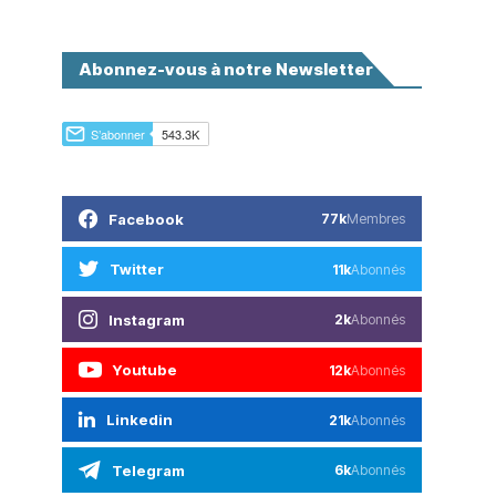
Abonnez-vous à notre Newsletter
Facebook
77k
Membres
Twitter
11k
Abonnés
Instagram
2k
Abonnés
Youtube
12k
Abonnés
Linkedin
21k
Abonnés
Telegram
6k
Abonnés