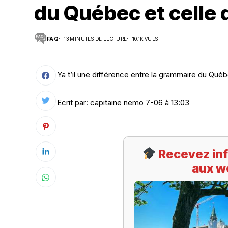
du Québec et celle 
Suivi des démarches
FAQ
13 MINUTES DE LECTURE
10.1K VUES
Votre Profession/formation
Ya t’il une différence entre la grammaire du Québ
Ecrit par: capitaine nemo 7-06 à 13:03
Recevez inf
aux w