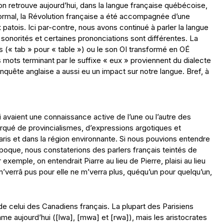
’on retrouve aujourd’hui, dans la langue française québécoise,
Normal, la Révolution française a été accompagnée d’une
 patois. Ici par-contre, nous avons continué à parler la langue
s sonorités et certaines prononciations sont différentes. La
s (« tab » pour « table ») ou le son OI transformé en OÉ
 mots terminant par le suffixe « eux » proviennent du dialecte
onquête anglaise a aussi eu un impact sur notre langue. Bref, à
 avaient une connaissance active de l’une ou l’autre des
arqué de provincialismes, d’expressions argotiques et
aris et dans la région environnante. Si nous pouvions entendre
oque, nous constaterions des parlers français teintés de
exemple, on entendrait Piarre au lieu de Pierre, plaisi au lieu
, a m’verrâ pus pour elle ne m’verra plus, quéqu’un pour quelqu’un,
de celui des Canadiens français. La plupart des Parisiens
mme aujourd’hui ([lwa], [mwa] et [rwa]), mais les aristocrates