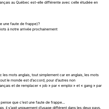
ançais au Québec est-elle différente avec celle étudiée en
re une faute de frappe)?
idiots à notre arrivée prochainement
c les mots anglais, tout simplement car en anglais, les mots
tout le monde est d’accord, pour d’autres non
rançais et de remplacer « job » par « emploi » et « gang » par
je pense que c’est une faute de frappe…
s, il s’agit uniquement d’usage différent dans les deux pays.