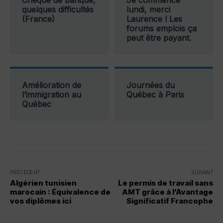
Chèque de banque,
Je commence
quelques difficultés
lundi, merci
(France)
Laurence ! Les
forums emplois ça
peut être payant.
Amélioration de
Journées du
l’immigration au
Québec à Paris
Québec
PRÉCÉDENT
SUIVANT
Algérien tunisien
Le permis de travail sans
marocain : Équivalence de
AMT grâce à l’Avantage
vos diplômes ici
Significatif Francophe