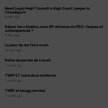
Need Legal Help? Consult a High Court Lawyer in
Chandigarh
9 days ago
Séjour hors Québec avec RP obtenue via PEQ : risques et
conséquences ?
9 days ago
La peur de me faire scam
22 days ago
Refus de permis de travail
1 month ago
TVRP ET suite de procédures
1 month ago
TVRP et beugg serveur
1 month ago