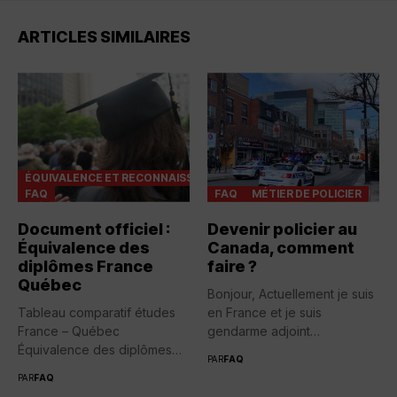
ARTICLES SIMILAIRES
ÉQUIVALENCE ET RECONNAISSANCES
FAQ
FAQ
MÉTIER DE POLICIER
Document officiel :
Devenir policier au
Équivalence des
Canada, comment
diplômes France
faire ?
Québec
Bonjour, Actuellement je suis
Tableau comparatif études
en France et je suis
France – Québec
gendarme adjoint
Équivalence des diplômes
volontaire....
PAR
FAQ
entre la France...
PAR
FAQ