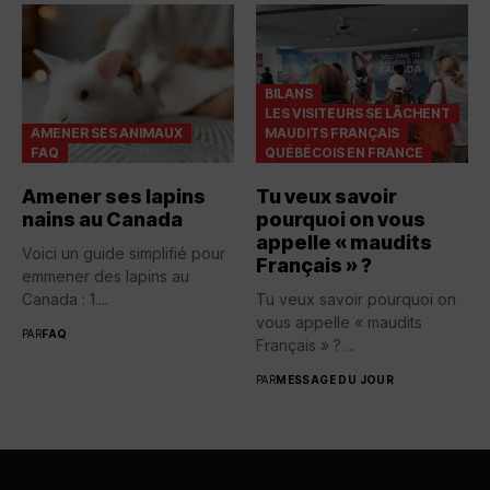
BILANS
LES VISITEURS SE LÂCHENT
AMENER SES ANIMAUX
MAUDITS FRANÇAIS
FAQ
QUÉBÉCOIS EN FRANCE
Amener ses lapins
Tu veux savoir
nains au Canada
pourquoi on vous
appelle « maudits
Voici un guide simplifié pour
Français » ?
emmener des lapins au
Canada : 1....
Tu veux savoir pourquoi on
vous appelle « maudits
PAR
FAQ
Français » ? ...
PAR
MESSAGE DU JOUR