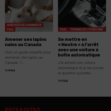
AMENER SES ANIMAUX
FAQ
FAQ
PERMIS DE CONDUIRE
Amener ses lapins
Se mettre en
nains au Canada
« Neutre » à l’arrêt
avec une voiture à
Voici un guide simplifié pour
boîte automatique
emmener des lapins au
Canada : 1....
J’ai acheté une voiture
automatique et je me posais
PAR
FAQ
la question suivante...
PAR
FAQ
BOITE À OUTILS