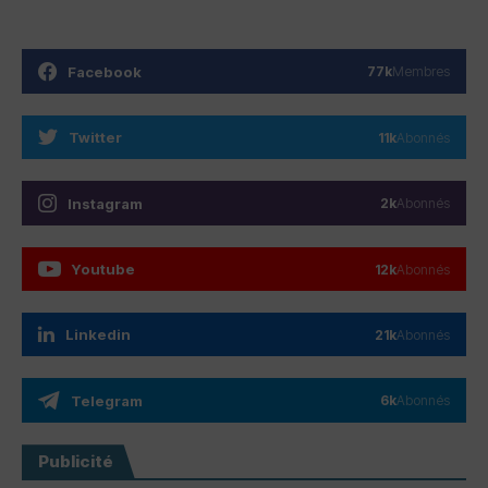
Facebook
77k
Membres
Twitter
11k
Abonnés
Instagram
2k
Abonnés
Youtube
12k
Abonnés
Linkedin
21k
Abonnés
Telegram
6k
Abonnés
Publicité