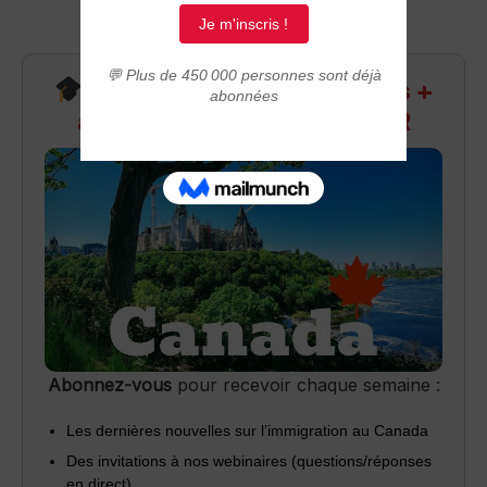
Recevez infos exclusives +
accès aux webinaires Q&R
Abonnez-vous
pour recevoir chaque semaine :
Les dernières nouvelles sur l’immigration au Canada
Des invitations à nos webinaires (questions/réponses
en direct)