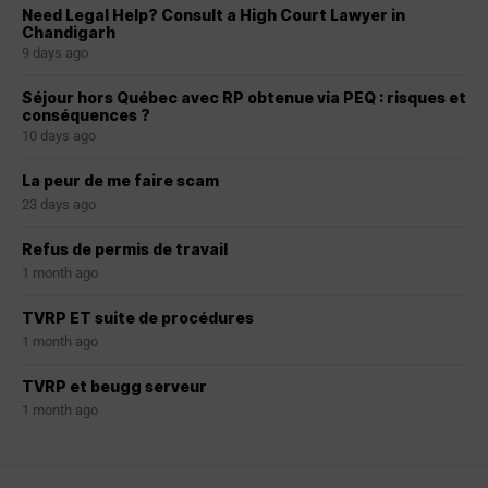
Need Legal Help? Consult a High Court Lawyer in
Chandigarh
9 days ago
Séjour hors Québec avec RP obtenue via PEQ : risques et
conséquences ?
10 days ago
La peur de me faire scam
23 days ago
Refus de permis de travail
1 month ago
TVRP ET suite de procédures
1 month ago
TVRP et beugg serveur
1 month ago