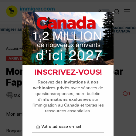
grer au Canada: ressources et conseils
Accueil
FAQ
Arrivée au pays
Mon arrivée au Québec par Fap
ARRIVÉE AU PAYS
FAQ
Mon arrivée au Québec par
Fap
0
FAQ
1 MINUTES DE LECTURE
2.2K VUES
Mon arrivee au Quebec
Bonjour à tous,