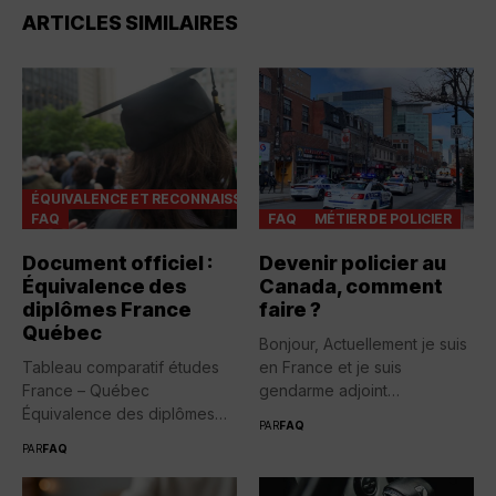
ARTICLES SIMILAIRES
ÉQUIVALENCE ET RECONNAISSANCES
FAQ
FAQ
MÉTIER DE POLICIER
Document officiel :
Devenir policier au
Équivalence des
Canada, comment
diplômes France
faire ?
Québec
Bonjour, Actuellement je suis
Tableau comparatif études
en France et je suis
France – Québec
gendarme adjoint
Équivalence des diplômes
volontaire....
PAR
FAQ
entre la France...
PAR
FAQ