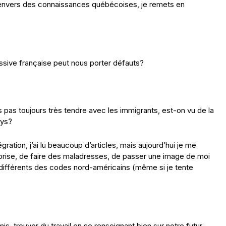
 envers des connaissances québécoises, je remets en
ssive française peut nous porter défauts?
pas toujours très tendre avec les immigrants, est-on vu de la
ays?
égration, j’ai lu beaucoup d’articles, mais aujourd’hui je me
prise, de faire des maladresses, de passer une image de moi
 différents des codes nord-américains (même si je tente
is, trouver du travail en se renseignant bien sur notre futur