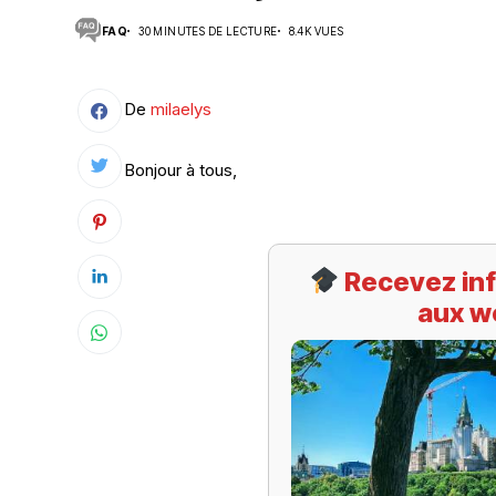
FAQ
30 MINUTES DE LECTURE
8.4K VUES
Suivi des démarches
Votre Profession/formation
De
milaelys
Bonjour à tous,
Recevez inf
aux w