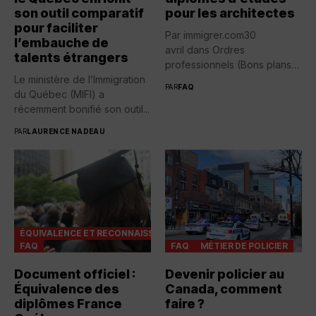
son outil comparatif
pour les architectes
pour faciliter
Par immigrer.com30
l’embauche de
avril dans Ordres
talents étrangers
professionnels (Bons plans)
Le ministère de l’Immigration
immigrer.com Posté(e) 30
PAR
FAQ
du Québec (MIFI) a
avril
Recevez infos
récemment bonifié son outil...
exclusives...
PAR
LAURENCE NADEAU
ÉQUIVALENCE ET RECONNAISSANCES
FAQ
FAQ
MÉTIER DE POLICIER
Document officiel :
Devenir policier au
Équivalence des
Canada, comment
diplômes France
faire ?