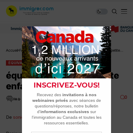
Immigrer au Canada: ressources et conseils
Équivalence et
Accueil
FAQ
équivalence du CAP petite
reconnaissances
enfance.
ÉQUIVALENCE ET RECONNAISSANCES
FAQ
équivalence du CAP petite
enfance.
0
FAQ
1 MINUTES DE LECTURE
11.1K VUES
De
sonie