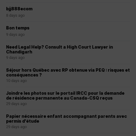
bjj888ecom
8 days ago
Bon temps
9 days ago
Need Legal Help? Consult a High Court Lawyer in
Chandigarh
9 days ago
Séjour hors Québec avec RP obtenue via PEQ : risques et
conséquences ?
10 days ago
Joindre les photos sur le portail IRCC pour la demande
de résidence permanente au Canada-CSQ reçus
29 days ago
Papier nécessaire enfant accompagnant parents avec
permis d’étude
29 days ago