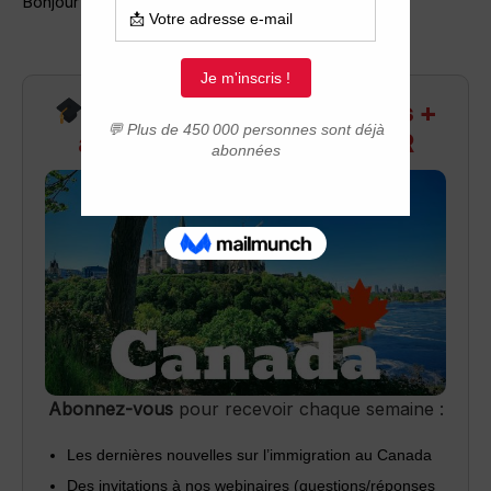
Bonjour à vous tous!
Recevez infos exclusives +
accès aux webinaires Q&R
Abonnez-vous
pour recevoir chaque semaine :
Les dernières nouvelles sur l’immigration au Canada
Des invitations à nos webinaires (questions/réponses