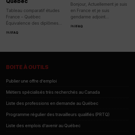
Québec
Bonjour, Actuellement je suis
Tableau comparatif études
en France et je suis
France – Québec
gendarme adjoint
Équivalence des diplômes
volontaire....
PAR
FAQ
entre la France...
PAR
FAQ
BOITE À OUTILS
Publier une offre d’emploi
Métiers spécialisés très recherchés au Canada
Liste des professions en demande au Québec
Programme régulier des travailleurs qualifiés (PRTQ)
Liste des emplois d’avenir au Québec