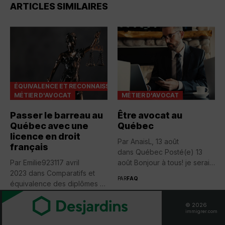
ARTICLES SIMILAIRES
ÉQUIVALENCE ET RECONNAISSANCES
MÉTIER D'AVOCAT
MÉTIER D'AVOCAT
Passer le barreau au
Être avocat au
Québec avec une
Québec
licence en droit
Par AnaisL, 13 août
français
dans Québec Posté(e) 13
Par Emilie923117 avril
août Bonjour à tous! je serai
2023 dans Comparatifs et
bientot...
PAR
FAQ
équivalence des diplômes
Recevez infos exclusives
PAR
FAQ
+...
© 2026
immigrer.com
doctorat tunisien en