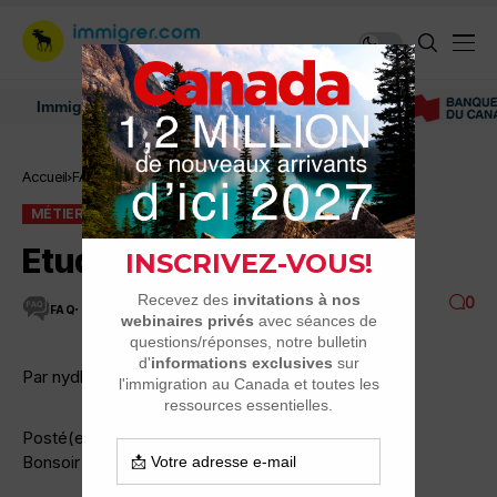
Immigrer au Canada: ressources et conseils
Accueil
FAQ
Métier d'avocat
Etudes de droit
MÉTIER D'AVOCAT
Etudes de droit
0
FAQ
5 MINUTES DE LECTURE
3.6K VUES
Par nydham
Posté(e) 31 octobre 2014
Bonsoir à tous,