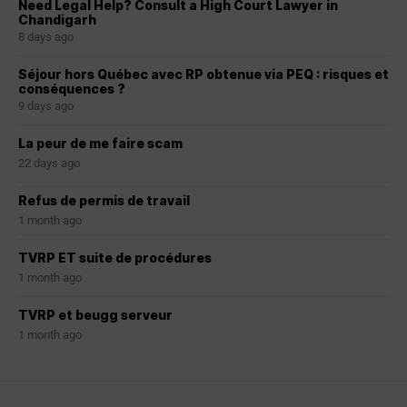
Need Legal Help? Consult a High Court Lawyer in
Chandigarh
8 days ago
Séjour hors Québec avec RP obtenue via PEQ : risques et
conséquences ?
9 days ago
La peur de me faire scam
22 days ago
Refus de permis de travail
1 month ago
TVRP ET suite de procédures
1 month ago
TVRP et beugg serveur
1 month ago