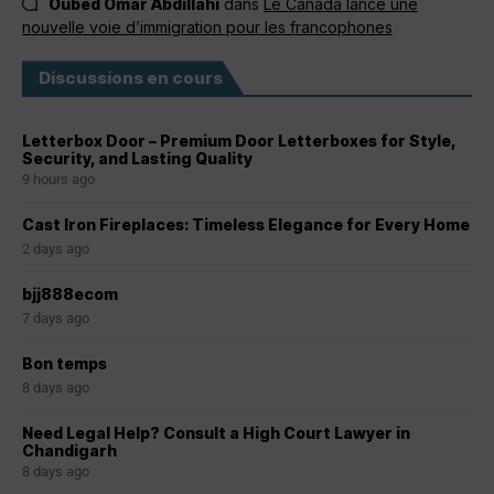
Oubed Omar Abdillahi
dans
Le Canada lance une
nouvelle voie d’immigration pour les francophones
Discussions en cours
Letterbox Door – Premium Door Letterboxes for Style,
Security, and Lasting Quality
9 hours ago
Cast Iron Fireplaces: Timeless Elegance for Every Home
2 days ago
bjj888ecom
7 days ago
Bon temps
8 days ago
Need Legal Help? Consult a High Court Lawyer in
Chandigarh
8 days ago