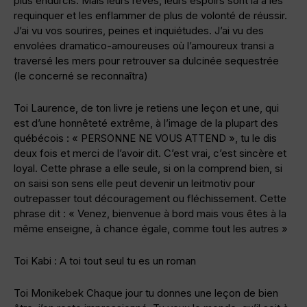
plus endurcis. Mais leurs rêves, leurs espoirs sont là à les
requinquer et les enflammer de plus de volonté de réussir.
J’ai vu vos sourires, peines et inquiétudes. J’ai vu des
envolées dramatico-amoureuses où l’amoureux transi a
traversé les mers pour retrouver sa dulcinée sequestrée
(le concerné se reconnaîtra)
Toi Laurence, de ton livre je retiens une leçon et une, qui
est d’une honnêteté extrême, à l’image de la plupart des
québécois : « PERSONNE NE VOUS ATTEND », tu le dis
deux fois et merci de l’avoir dit. C’est vrai, c’est sincère et
loyal. Cette phrase a elle seule, si on la comprend bien, si
on saisi son sens elle peut devenir un leitmotiv pour
outrepasser tout découragement ou fléchissement. Cette
phrase dit : « Venez, bienvenue à bord mais vous êtes à la
même enseigne, à chance égale, comme tout les autres »
Toi Kabi : A toi tout seul tu es un roman
Toi Monikebek Chaque jour tu donnes une leçon de bien