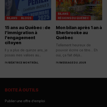
BILANS
BILANS
BLOGS
RÉGIONS DU QUÉBEC
15 ans au Québec : de
Mon bilan après 1 an à
l’immigration à
Sherbrooke au
l’engagement
Québec
citoyen
Tellement heureux de
Il y a plus de quinze ans, je
pouvoir écrire ce titre… Eh
posais mes valises au...
oui, ça fait déjà...
PAR
BÉATRICE MONTRÉAL
PAR
MESSAGE DU JOUR
BOITE À OUTILS
Publier une offre d’emploi