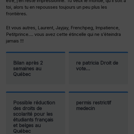
être, j’en reste impressionné. Tu veux le monde, qu’il soit à
toi, alors tu en repousses toujours un peu plus les
frontières.
Et vous autres, Laurent, Jayjay, Frenchpeg, Impatience,
Petitprince…. vous avez cette étincelle qui ne s’éteindra
jamais !!!
Bilan après 2
re patricia Droit de
semaines au
vote…
Québec
Possible réduction
permis restrictif
des droits de
medecin
scolarité pour les
étudiants français
et belges au
Québec