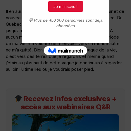
Il en aura fallu du temps, de la patience, du désespoir et de
nouveau de l’espoir pour arriver aux portes du Québec. Du
Québec plein les yeux depuis l’âge de dix sept ans
jusqu’arrivé à mon âge que je qualifierais du double. A
aucun moment je n’ai oublié mon rêve. A aucune période
de ma vie, ma volonté de m’envoler vers un monde autre
ne m’a quitté. Bien sur au plus bas de la vague de la vie,
c’est vers ces terres que je regardais et même quand
j’étais au plus haut de cette vague je continuais à regarder
au loin l’ultime lieu ou je voudrais poser pied.
Recevez infos exclusives +
accès aux webinaires Q&R