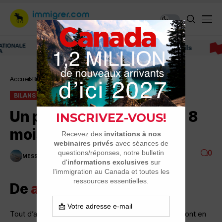
Immigrer au Canada: ressources et conseils
Accueil
Bilans
Un peu de nos nouvelles. 8 mois au Québec
BILANS
Un peu de nos nouvelles. 8
mois au Québec
0
MESSAGE DU JOUR
1 MINUTES DE LECTURE
2.3K VUES
De
angel et oliv
Tout d’abord bonne année à tous et pour ceux qui sont en