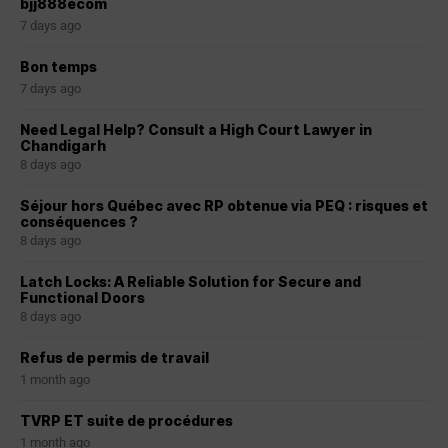
bjj888ecom
7 days ago
Bon temps
7 days ago
Need Legal Help? Consult a High Court Lawyer in
Chandigarh
8 days ago
Séjour hors Québec avec RP obtenue via PEQ : risques et
conséquences ?
8 days ago
Latch Locks: A Reliable Solution for Secure and
Functional Doors
8 days ago
Refus de permis de travail
1 month ago
TVRP ET suite de procédures
1 month ago