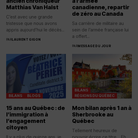
ancien chroniqueur
à l’armée
Matthias Van Halst
canadienne, repartir
de zéro au Canada
C’est avec une grande
tristesse que nous avons
Sa carrière de militaire au
appris aujourd’hui le décès...
sein de l’armée française lui
a offert...
PAR
LAURENT GIGON
PAR
MESSAGE DU JOUR
BILANS
BILANS
BLOGS
RÉGIONS DU QUÉBEC
15 ans au Québec : de
Mon bilan après 1 an à
l’immigration à
Sherbrooke au
l’engagement
Québec
citoyen
Tellement heureux de
Il y a plus de quinze ans, je
pouvoir écrire ce titre… Eh