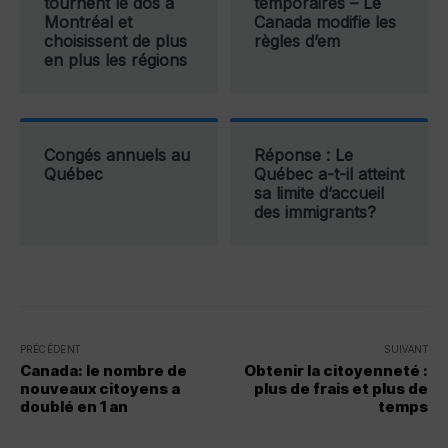
tournent le dos à
temporaires – Le
Montréal et
Canada modifie les
choisissent de plus
règles d’em
en plus les régions
Congés annuels au
Réponse : Le
Québec
Québec a-t-il atteint
sa limite d’accueil
des immigrants?
PRÉCÉDENT
SUIVANT
Canada: le nombre de
Obtenir la citoyenneté :
nouveaux citoyens a
plus de frais et plus de
doublé en 1 an
temps