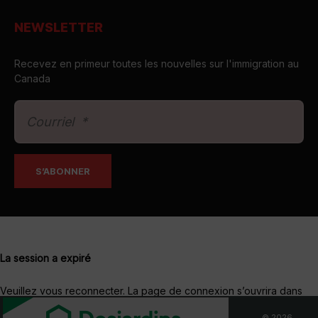
NEWSLETTER
Recevez en primeur toutes les nouvelles sur l'immigration au
Canada
La session a expiré
Veuillez vous reconnecter.
La page de connexion s’ouvrira dans
une nouvelle fenêtre. Après connexion, vous pourrez la fermer et
© 2026