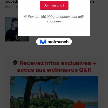
procédure j’espère que vous serez bientôt ici car ça en
vaut la peine!!
Recevez infos exclusives +
accès aux webinaires Q&R