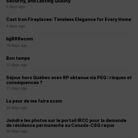
Security, and Lasting Quality
2 days ago
Cast Iron Fireplaces: Timeless Elegance for Every Home
4 days ago
bjj888ecom
10 days ago
Bon temps
10 days ago
Séjour hors Québec avec RP obtenue via PEQ : risques et
conséquences ?
11 days ago
La peur de me faire scam
24 days ago
Joindre les photos sur le portail IRCC pour la demande
de résidence permanente au Canada-CSQ reçus
30 days ago