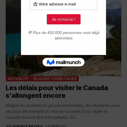
ACTUALITÉ
SÉJOURS TOURISTIQUES
Les délais pour visiter le Canada
s’allongent encore
Malgré les promesses gouvernementales, les résidents issus
de pays nécessitant un visa de tourisme pour visiter le
Canada doivent être très patients. En...
PAR
LAURENCE NADEAU
2 FÉVRIER 2023