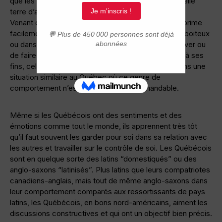
que les immigrants latins découvriront sur leur nouvelle
terre d’accueil.
Venant de pays latins ou méditerranéens où l'on exprime
facilement son mécontentement face à un service boiteux
ou dans une altercation et où il est payant de s’énerver ou
de faire une scène comme dernier moyen d'arriver à ses
fins, cela peut être tout un choc de se retrouver dans une
situation similaire au Québec où ce genre de
comportement n’est pas du tout recommandable.
Même si les Québécois ont des sentiments et des
émotions comme tout le monde, ils apprennent très tôt
qu’il faut souvent les garder pour soi dans sa relation avec
les autres et travailler sur le contrôle de soi. Les Québécois
sont en quelque sorte des latins “domestiqués” ou des
anglo-saxons “latinisés”. Plus latins que leurs compatriotes
canadiens-anglais, mais tout de même anglo-saxons dans
leur comportement comparés aux ressortissants de pays
latins, les Québécois, en bons nord-américains, aiment les
discussions constructives et qui ont un objectif bien précis.