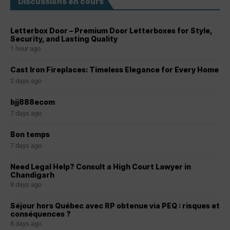
Discussions en cours
Letterbox Door – Premium Door Letterboxes for Style,
Security, and Lasting Quality
1 hour ago
Cast Iron Fireplaces: Timeless Elegance for Every Home
2 days ago
bjj888ecom
7 days ago
Bon temps
7 days ago
Need Legal Help? Consult a High Court Lawyer in
Chandigarh
8 days ago
Séjour hors Québec avec RP obtenue via PEQ : risques et
conséquences ?
8 days ago