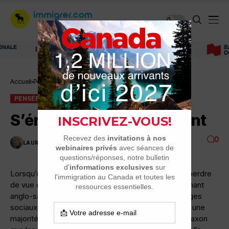
Immigrer au Canada: ressources et conseils
Accueil
Pensée du jour
S’énerver n’est pas payant
PENSÉE DU JOUR
S’énerver n’est pas payant
0
LAURENCE NADEAU
2 MINUTES DE LECTURE
2.5K VUES
Lorsqu’on veut s’installer au Québec, il ne faut pas perdre
de vue qu’il s’agit d'une société qui a un lourd penchant
anglo-saxon dans les comportements et les échanges
sociaux. Même si la langue française est parlée par une
majorité au Québec, c’est avant tout l’esprit anglo-saxon