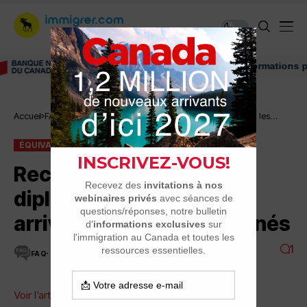
Découvrez nos conseils et informations pour v
Équivalence et
Accueil
FAQ
Reconnaissance des diplômes: les
reconnaissances
nouveaux arrivants mal accompagnés
ÉQUIVALENCE ET RECONNAISSANCES
Reconnaissance des
diplômes: les nouveaux
arrivants mal accompagnés
1
FAQ
4 MINUTES DE LECTURE
2.8K VUES
Voir l’article