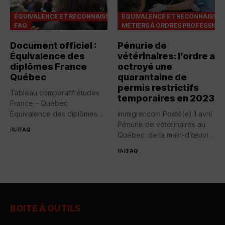
ÉQUIVALENCE ET RECONNAISSANCES
ÉQUIVALENCE ET RECONNAISSA
FAQ
MÉTIERS À ORDRES PROFESSION
Document officiel :
Pénurie de
Équivalence des
vétérinaires: l’ordre a
diplômes France
octroyé une
Québec
quarantaine de
permis restrictifs
Tableau comparatif études
temporaires en 2023
France – Québec
Équivalence des diplômes
immigrer.com Posté(e) 1 avril
entre la France...
Pénurie de vétérinaires au
PAR
FAQ
Québec: de la main-d’œuvre
de...
PAR
FAQ
BOITE À OUTILS