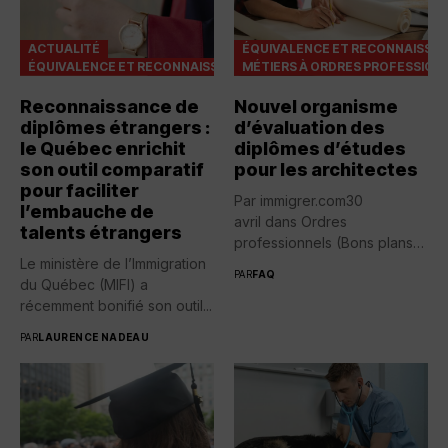
ACTUALITÉ
ÉQUIVALENCE ET RECONNAISSA
ÉQUIVALENCE ET RECONNAISSANCES
MÉTIERS À ORDRES PROFESSION
Reconnaissance de
Nouvel organisme
diplômes étrangers :
d’évaluation des
le Québec enrichit
diplômes d’études
son outil comparatif
pour les architectes
pour faciliter
Par immigrer.com30
l’embauche de
avril dans Ordres
talents étrangers
professionnels (Bons plans)
Le ministère de l’Immigration
immigrer.com Posté(e) 30
PAR
FAQ
du Québec (MIFI) a
avril
Recevez infos
récemment bonifié son outil...
exclusives...
PAR
LAURENCE NADEAU