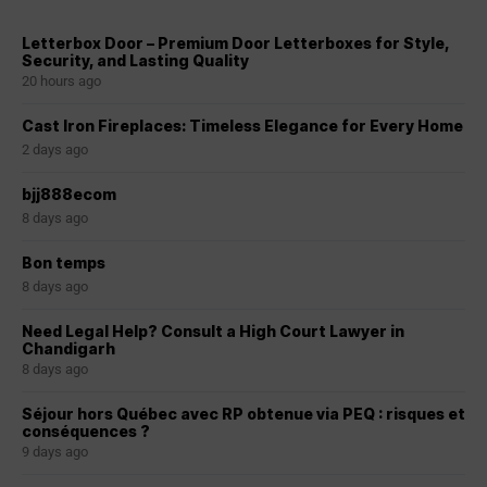
Letterbox Door – Premium Door Letterboxes for Style,
Security, and Lasting Quality
20 hours ago
Cast Iron Fireplaces: Timeless Elegance for Every Home
2 days ago
bjj888ecom
8 days ago
Bon temps
8 days ago
Need Legal Help? Consult a High Court Lawyer in
Chandigarh
8 days ago
Séjour hors Québec avec RP obtenue via PEQ : risques et
conséquences ?
9 days ago