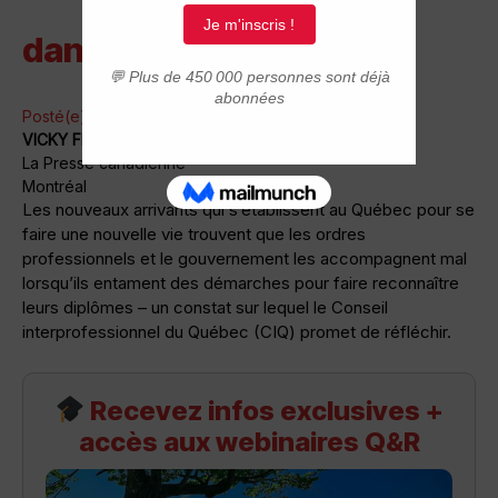
dannym171
Posté(e)
·
VICKY FRAGASSO-MARQUIS
La Presse canadienne
Montréal
Les nouveaux arrivants qui s’établissent au Québec pour se
faire une nouvelle vie trouvent que les ordres
professionnels et le gouvernement les accompagnent mal
lorsqu’ils entament des démarches pour faire reconnaître
leurs diplômes – un constat sur lequel le Conseil
interprofessionnel du Québec (CIQ) promet de réfléchir.
Recevez infos exclusives +
accès aux webinaires Q&R