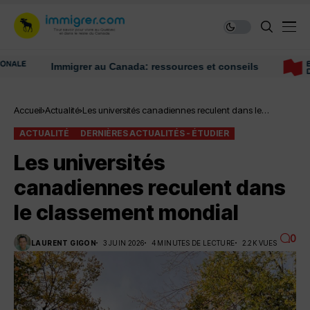
Immigrer au Canada: ressources et conseils
Accueil
Actualité
Les universités canadiennes reculent dans le
classement mondial
ACTUALITÉ
DERNIÈRES ACTUALITÉS - ÉTUDIER
Les universités
canadiennes reculent dans
le classement mondial
0
LAURENT GIGON
3 JUIN 2026
4 MINUTES DE LECTURE
2.2K VUES