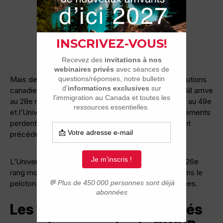
Mais derrière cette stabilité, plusieurs grandes institutions
canadiennes reculent légèrement. L’Université McGill arrive
au 28e rang, l’Université de la Colombie-Britannique au 49e
et l’Université de l’Alberta au 82e. Ces trois établissements
perdent chacun une place par rapport au classement
précédent.
L’Université de Montréal se classe pour sa part au 126e
rang mondial, confirmant la présence du Québec dans le
peloton des universités canadiennes les mieux cotées.
Les 10 meilleures universités