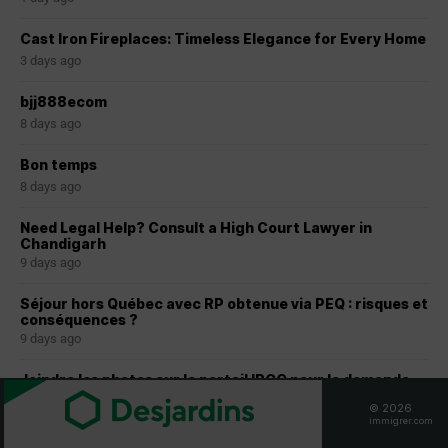
Cast Iron Fireplaces: Timeless Elegance for Every Home
3 days ago
bjj888ecom
8 days ago
Bon temps
8 days ago
Need Legal Help? Consult a High Court Lawyer in
Chandigarh
9 days ago
Séjour hors Québec avec RP obtenue via PEQ : risques et
conséquences ?
9 days ago
Joindre les photos sur le portail IRCC pour la demande
de résidence permanente au Canada-CSQ reçus
© 2026
28 days ago
immigrer.com