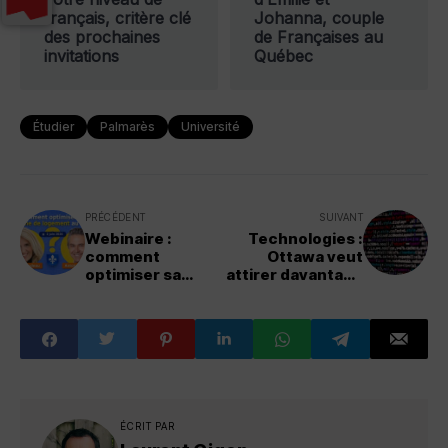
français, critère clé
Johanna, couple
des prochaines
de Françaises au
invitations
Québec
Étudier
Palmarès
Université
PRÉCÉDENT
SUIVANT
Webinaire :
Technologies :
comment
Ottawa veut
optimiser sa
attirer davantage
recherche de
de travailleurs
logement au
francophones
Québec?
hors Québec
ÉCRIT PAR