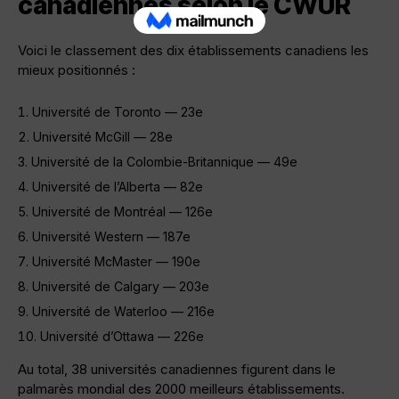
canadiennes selon le CWUR
Voici le classement des dix établissements canadiens les
mieux positionnés :
Université de Toronto — 23e
Université McGill — 28e
Université de la Colombie-Britannique — 49e
Université de l’Alberta — 82e
Université de Montréal — 126e
Université Western — 187e
Université McMaster — 190e
Université de Calgary — 203e
Université de Waterloo — 216e
Université d’Ottawa — 226e
Au total, 38 universités canadiennes figurent dans le
palmarès mondial des 2000 meilleurs établissements.