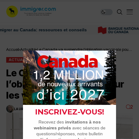
 au Canada: ressources et conseils
Accueil
Actualité
Le Canada va suspendre l’obligation vaccinale pour
les voyageurs
ACTUALITÉ
Le Canada va suspendre
l’obligation vaccinale pour
les voyageurs
2
LAURENCE NADEAU
1 MINUTES DE LECTURE
2.6K VUES