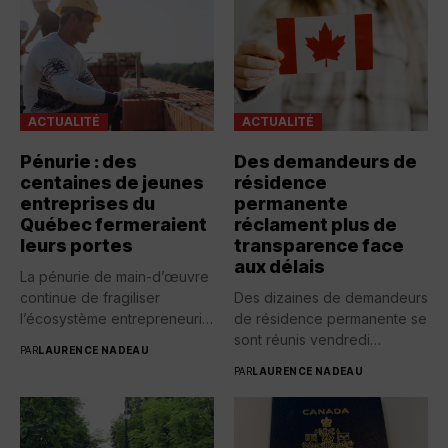
ACTUALITÉ
ACTUALITÉ
Pénurie : des
Des demandeurs de
centaines de jeunes
résidence
entreprises du
permanente
Québec fermeraient
réclament plus de
leurs portes
transparence face
aux délais
La pénurie de main-d’œuvre
continue de fragiliser
Des dizaines de demandeurs
l’écosystème entrepreneurial
de résidence permanente se
québécois. Selon une...
sont réunis vendredi
PAR
LAURENCE NADEAU
devant...
PAR
LAURENCE NADEAU