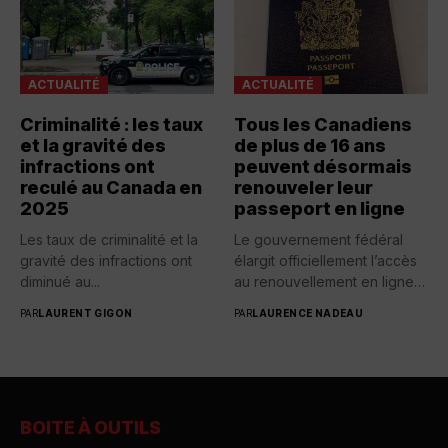
ACTUALITÉ
ACTUALITÉ
Criminalité : les taux
Tous les Canadiens
et la gravité des
de plus de 16 ans
infractions ont
peuvent désormais
reculé au Canada en
renouveler leur
2025
passeport en ligne
Les taux de criminalité et la
Le gouvernement fédéral
gravité des infractions ont
élargit officiellement l’accès
diminué au...
au renouvellement en ligne
des passeports...
PAR
LAURENT GIGON
PAR
LAURENCE NADEAU
BOITE À OUTILS