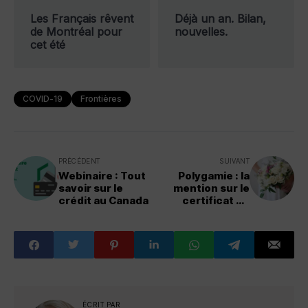
Les Français rêvent
Déjà un an. Bilan,
de Montréal pour
nouvelles.
cet été
COVID-19
Frontières
PRÉCÉDENT
SUIVANT
Webinaire : Tout
Polygamie : la
savoir sur le
mention sur le
crédit au Canada
certificat de
mariage pourrait
causer un refus?
ÉCRIT PAR