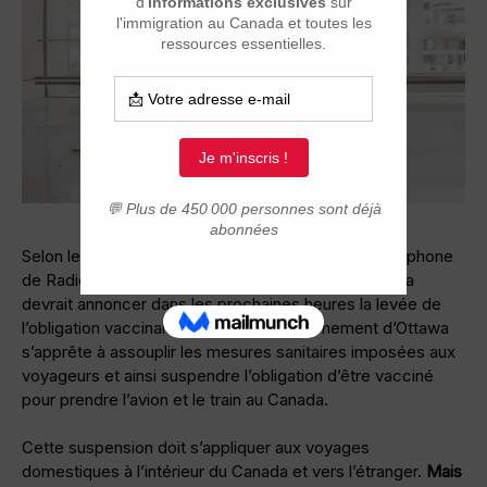
Selon les informations obtenues par le réseau anglophone
de Radio-Canada, CBC, le gouvernement du Canada
devrait annoncer dans les prochaines heures la levée de
l’obligation vaccinale. En effet, le gouvernement d’Ottawa
s’apprête à assouplir les mesures sanitaires imposées aux
voyageurs et ainsi suspendre l’obligation d’être vacciné
pour prendre l’avion et le train au Canada.
Cette suspension doit s’appliquer aux voyages
domestiques à l’intérieur du Canada et vers l’étranger.
Mais