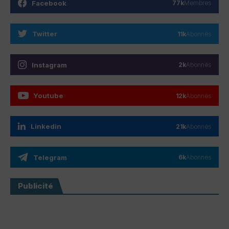
Facebook
77k
Membres
Twitter
11k
Abonnés
Instagram
2k
Abonnés
Youtube
12k
Abonnés
Linkedin
21k
Abonnés
Telegram
6k
Abonnés
Publicité