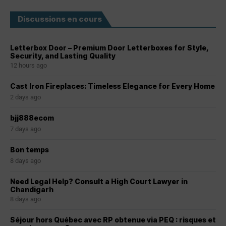
Discussions en cours
Letterbox Door – Premium Door Letterboxes for Style,
Security, and Lasting Quality
12 hours ago
Cast Iron Fireplaces: Timeless Elegance for Every Home
2 days ago
bjj888ecom
7 days ago
Bon temps
8 days ago
Need Legal Help? Consult a High Court Lawyer in
Chandigarh
8 days ago
Séjour hors Québec avec RP obtenue via PEQ : risques et