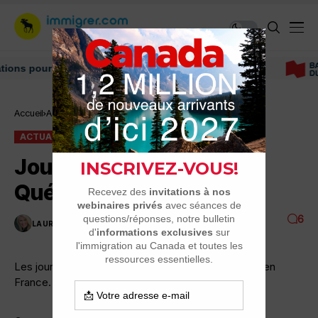
Immigrer au Canada: ressources et conse
Accueil
Actualité
Journées « Étudier au Québec » en France
ACTUALITÉ
Journées « Étudier au
Québec » en France
6
LAURENCE NADEAU
1 MINUTES DE LECTURE
3.1K VUES
Les journées « Étudier au Québec » sont de retour en
France.