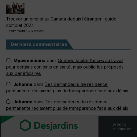
Trouver un emploi au Canada depuis l’étranger : guide
complet 2024
1 comment
|
46 views
Derniers commentaires
Mpawenimana
dans
Québec facilite l’accès au travail
pour certains conjoints en santé, mais oublie les préposés
aux bénéficiaires
Johanne
dans
Des demandeurs de résidence
permanente réclament plus de transparence face aux délais
Johanne
dans
Des demandeurs de résidence
permanente réclament plus de transparence face aux délais
Jacem Bennasr
dans
Des demandeurs de résidence
© 2026
permanente réclament plus de transparence face aux délais
immigrer.com
Jacem Bennasr
dans
Des demandeurs de résidence