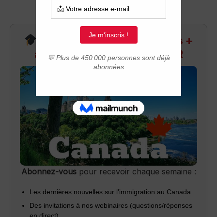
Recevez infos exclusives +
accès aux webinaires Q&R
Abonnez-vous
pour recevoir chaque semaine :
Les dernières nouvelles sur l’immigration au Canada
Des invitations à nos webinaires (questions/réponses
en direct)