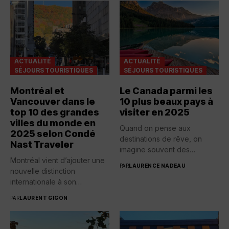
ACTUALITÉ
ACTUALITÉ
SÉJOURS TOURISTIQUES
SÉJOURS TOURISTIQUES
Montréal et
Le Canada parmi les
Vancouver dans le
10 plus beaux pays à
top 10 des grandes
visiter en 2025
villes du monde en
Quand on pense aux
2025 selon Condé
destinations de rêve, on
Nast Traveler
imagine souvent des
Montréal vient d’ajouter une
plages...
PAR
LAURENCE NADEAU
nouvelle distinction
internationale à son
palmarès. La métropole...
PAR
LAURENT GIGON