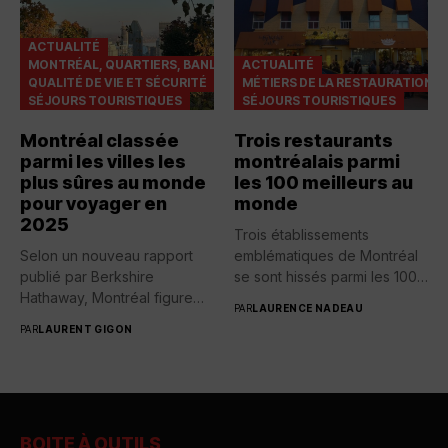
ACTUALITÉ
MONTRÉAL, QUARTIERS, BANLIEUES
ACTUALITÉ
QUALITÉ DE VIE ET SÉCURITÉ
MÉTIERS DE LA RESTAURATION
SÉJOURS TOURISTIQUES
SÉJOURS TOURISTIQUES
Montréal classée
Trois restaurants
parmi les villes les
montréalais parmi
plus sûres au monde
les 100 meilleurs au
pour voyager en
monde
2025
Trois établissements
Selon un nouveau rapport
emblématiques de Montréal
publié par Berkshire
se sont hissés parmi les 100
Hathaway, Montréal figure
meilleurs...
PAR
LAURENCE NADEAU
parmi les...
PAR
LAURENT GIGON
BOITE À OUTILS