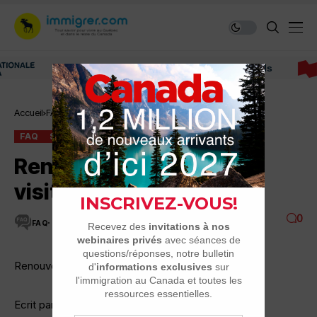
Immigrer au Canada: ressources et conseils
Accueil
FAQ
Renouvellement pour un visiteur
FAQ
SÉJOURS TOURISTIQUES
Renouvellement pour un
visiteur
0
FAQ
2 MINUTES DE LECTURE
6.7K VUES
Renouvellement pour un visiteur
Ecrit par: luc QC 4-01 à 13:31