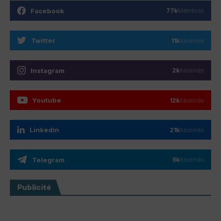
Facebook
77k
Membres
Twitter
11k
Abonnés
Instagram
2k
Abonnés
Youtube
12k
Abonnés
Linkedin
21k
Abonnés
Telegram
6k
Abonnés
Publicité