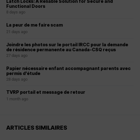
Latch Locks: A Reliable Solution for Secure and
Functional Doors
8 days ago
La peur de me faire scam
21 days ago
Joindre les photos sur le portail IRCC pour la demande
de résidence permanente au Canada-CSQ reçus
27 days ago
Papier nécessaire enfant accompagnant parents avec
permis d’étude
28 days ago
TVRP portail et message de retour
1 month ago
ARTICLES SIMILAIRES