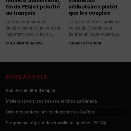
moins d’admissions,
candidats
fin du PEQ et priorité
célibataires plutôt
au français
que les couples
Le gouvernement du
Le système d’immigration à
Québec amorce un tournant
points du Canada peut
important dans la façon
donner un léger avantage...
d’accueillir...
PAR
LAURENCE NADEAU
PAR
LAURENT GIGON
BOITE À OUTILS
Publier une offre d’emploi
Métiers spécialisés très recherchés au Canada
Liste des professions en demande au Québec
Programme régulier des travailleurs qualifiés (PRTQ)