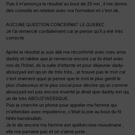
Puis il m’annonça le résultat au bout de 25 mn , il me donna
des conseils en relation avec ma formation et c’est ok.
AUCUNE QUESTION CONCERNAT LE QUEBEC
Je l’ai remercié cordialement car je pense qu’il a été très
correcte
Après le résultat je suis allé me réconforté avec mes amis
daddy et rakikie que je remercie encore car ils était avec
moi ds l’hôtel, ds la salle d’attente et pour déjeuner dady-
abouzyad est qq un de très très… je trouve pas le mot car
c’est vraiment qqun je pense que le mot le plus gentil le
plus chaleureux et le plus social pour décrire qq un comme
abouzyad est pas encore inventé je dirait que daddy est qq
un de très ABOUZYADESQUE.
Puis je cherche un phone pour appeler ma femme qui
m’attendais avec impatience, c’était la joie au bout du fil
hihihi hamdoulilah.
Je le dis encore ma femme est québécoise musulmane ,
elle me parraine pas et on s’aime juste .