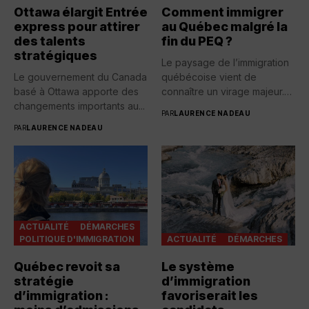
Ottawa élargit Entrée
Comment immigrer
express pour attirer
au Québec malgré la
des talents
fin du PEQ ?
stratégiques
Le paysage de l’immigration
Le gouvernement du Canada
québécoise vient de
basé à Ottawa apporte des
connaître un virage majeur.
changements importants au...
Avec...
PAR
LAURENCE NADEAU
PAR
LAURENCE NADEAU
ACTUALITÉ
DÉMARCHES
POLITIQUE D'IMMIGRATION
ACTUALITÉ
DÉMARCHES
Québec revoit sa
Le système
stratégie
d’immigration
d’immigration :
favoriserait les