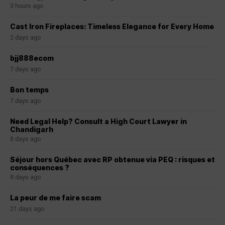
3 hours ago
Cast Iron Fireplaces: Timeless Elegance for Every Home
2 days ago
bjj888ecom
7 days ago
Bon temps
7 days ago
Need Legal Help? Consult a High Court Lawyer in
Chandigarh
8 days ago
Séjour hors Québec avec RP obtenue via PEQ : risques et
conséquences ?
8 days ago
La peur de me faire scam
21 days ago