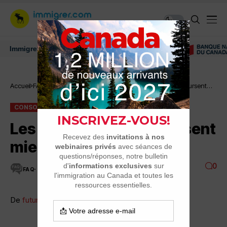
igrer au Canada: ressources et conseils
Consommation, meubles
Accueil
FAQ
Les Canadiens remboursent
et vêtements
mieux leurs dettes
CONSOMMATION, MEUBLES ET VÊTEMENTS
FAQ
Les Canadiens remboursent
mieux leurs dettes
0
FAQ
31 MINUTES DE LECTURE
3.3K VUES
De
futurquébecois