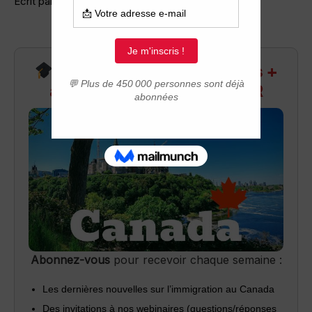
Ecrit par : nounouche 21-02 à 10:26
Recevez infos exclusives +
accès aux webinaires Q&R
Abonnez-vous
pour recevoir chaque semaine :
Les dernières nouvelles sur l’immigration au Canada
Des invitations à nos webinaires (questions/réponses