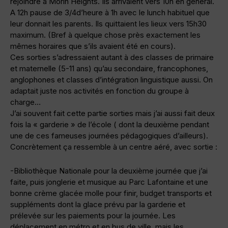
rejoindre à Morin Heights. Ils arrivaient vers 10h en général.
A 12h pause de 3/4d’heure à 1h avec le lunch habituel que
leur donnait les parents. Ils quittaient les lieux vers 15h30
maximum. (Bref à quelque chose près exactement les
mêmes horaires que s’ils avaient été en cours).
Ces sorties s’adressaient autant à des classes de primaire
et maternelle (5-11 ans) qu’au secondaire, francophones,
anglophones et classes d’intégration linguistique aussi. On
adaptait juste nos activités en fonction du groupe à
charge…
J’ai souvent fait cette partie sorties mais j’ai aussi fait deux
fois la « garderie » de l’école ( dont la deuxième pendant
une de ces fameuses journées pédagogiques d’ailleurs).
Concrètement ça ressemble à un centre aéré, avec sortie :
-Bibliothèque Nationale pour la deuxième journée que j’ai
faite, puis jonglerie et musique au Parc Lafontaine et une
bonne crème glacée molle pour finir, budget transports et
suppléments dont la glace prévu par la garderie et
prélevée sur les paiements pour la journée. Les
déplacement en métro et en bus de ville, mais les