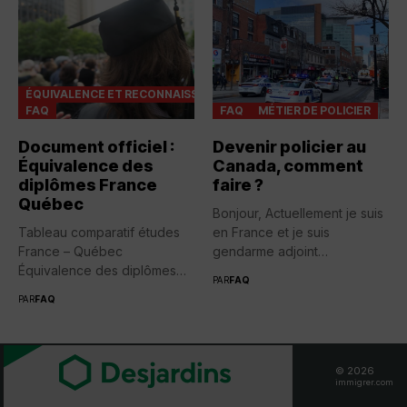
ÉQUIVALENCE ET RECONNAISSANCES
FAQ
FAQ
MÉTIER DE POLICIER
Document officiel :
Devenir policier au
Équivalence des
Canada, comment
diplômes France
faire ?
Québec
Bonjour, Actuellement je suis
Tableau comparatif études
en France et je suis
France – Québec
gendarme adjoint
Équivalence des diplômes
volontaire....
PAR
FAQ
entre la France...
PAR
FAQ
© 2026
immigrer.com
BOITE À OUTILS