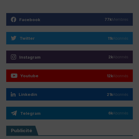
Facebook
77k
Membres
Twitter
11k
Abonnés
Instagram
2k
Abonnés
Youtube
12k
Abonnés
Linkedin
21k
Abonnés
Telegram
6k
Abonnés
Publicité