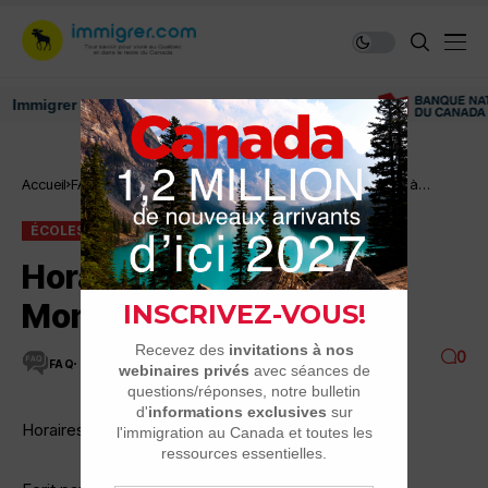
igrer au Canada: ressources et conseils
Écoles primaires et
Accueil
FAQ
Horaires des écoles à
secondaires
Montréal
ÉCOLES PRIMAIRES ET SECONDAIRES
FAQ
Horaires des écoles à
Montréal
0
FAQ
5 MINUTES DE LECTURE
20.4K VUES
Horaires des écoles au Québec