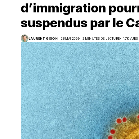
d’immigration pourr
Suivi des démarches
suspendus par le 
Votre Profession/formation
LAURENT GIGON
28 MAI 2026
2 MINUTES DE LECTURE
1.7K VUES