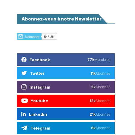
Abonnez-vous à notre Newsletter
Facebook
77k
Membres
Twitter
11k
Abonnés
Instagram
2k
Abonnés
Youtube
12k
Abonnés
Linkedin
21k
Abonnés
Telegram
6k
Abonnés