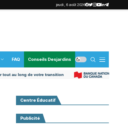
jeudi , 6 août 2026
FAQ
Conseils Desjardins
long de votre transition
Plus de r
Centre Éducatif
Publicité