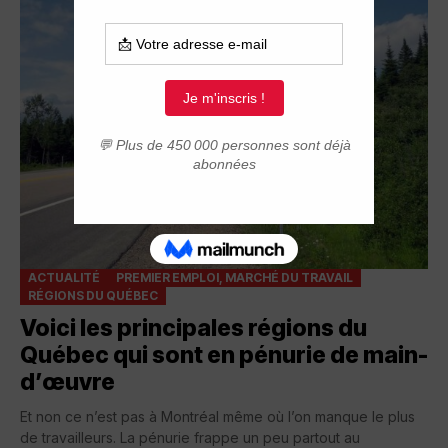
ACTUALITÉ
PREMIER EMPLOI, MARCHÉ DU TRAVAIL
RÉGIONS DU QUÉBEC
Voici les principales régions du
Québec qui sont en pénurie de main-
d’œuvre
Et non ce n’est pas à Montréal même où l’on manque le plus
de travailleurs. La pénurie frappe un peu partout au