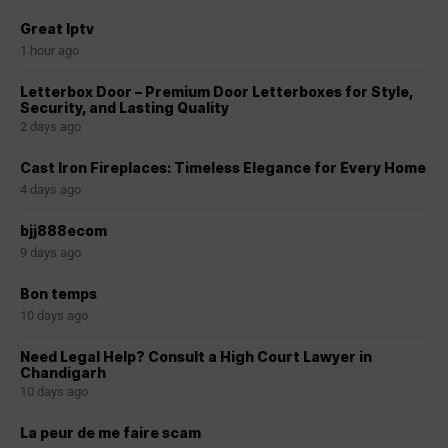
Great Iptv
1 hour ago
Letterbox Door – Premium Door Letterboxes for Style,
Security, and Lasting Quality
2 days ago
Cast Iron Fireplaces: Timeless Elegance for Every Home
4 days ago
bjj888ecom
9 days ago
Bon temps
10 days ago
Need Legal Help? Consult a High Court Lawyer in
Chandigarh
10 days ago
La peur de me faire scam