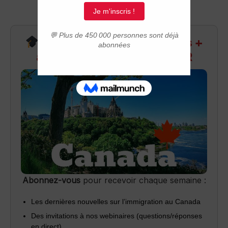
Recevez infos exclusives +
accès aux webinaires Q&R
Abonnez-vous
pour recevoir chaque semaine :
Les dernières nouvelles sur l’immigration au Canada
Des invitations à nos webinaires (questions/réponses
en direct)