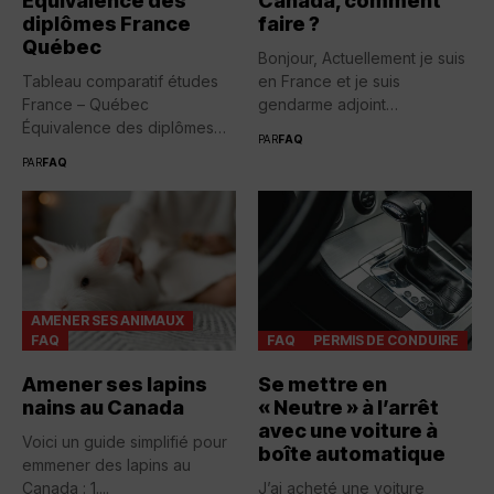
Équivalence des
Canada, comment
diplômes France
faire ?
Québec
Bonjour, Actuellement je suis
Tableau comparatif études
en France et je suis
France – Québec
gendarme adjoint
Équivalence des diplômes
volontaire....
PAR
FAQ
entre la France...
PAR
FAQ
AMENER SES ANIMAUX
FAQ
FAQ
PERMIS DE CONDUIRE
Amener ses lapins
Se mettre en
nains au Canada
« Neutre » à l’arrêt
avec une voiture à
Voici un guide simplifié pour
boîte automatique
emmener des lapins au
Canada : 1....
J’ai acheté une voiture