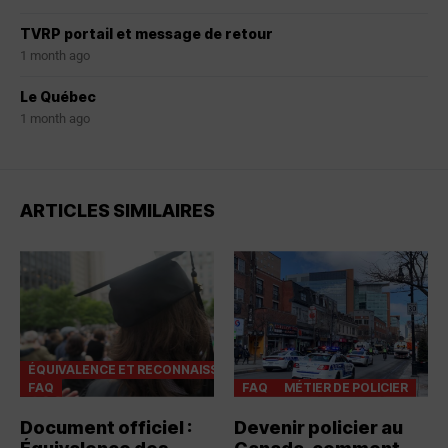
TVRP portail et message de retour
1 month ago
Le Québec
1 month ago
ARTICLES SIMILAIRES
ÉQUIVALENCE ET RECONNAISSANCES
FAQ
FAQ
MÉTIER DE POLICIER
Document officiel :
Devenir policier au