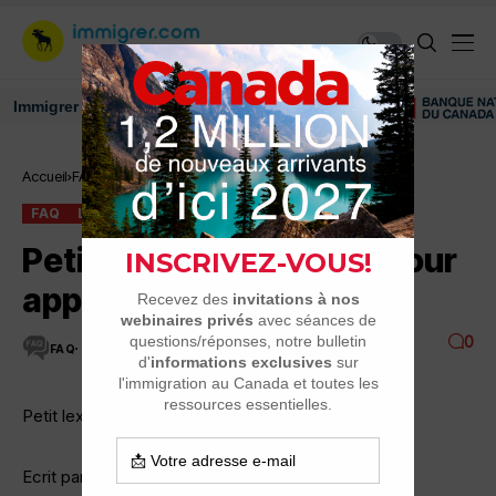
migrer au Canada: ressources et conseils
Accueil
FAQ
Petit lexique canadien pour apprendre l’anglais
FAQ
LANGUE, CULTURE, IDENTITÉ
Petit lexique canadien pour
apprendre l’anglais
0
FAQ
1 MINUTES DE LECTURE
3.3K VUES
Petit lexique canadien pour apprendre l’anglais
Ecrit par: kroston 23/03, 01:31