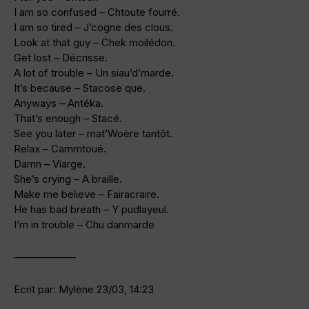
I am so confused – Chtoute fourré.
I am so tired – J’cogne des clous.
Look at that guy – Chek moilédon.
Get lost – Décrisse.
A lot of trouble – Un siau’d’marde.
It’s because – Stacose que.
Anyways – Antéka.
That’s enough – Stacé.
See you later – mat’Woère tantôt.
Relax – Cammtoué.
Damn – Viarge.
She’s crying – A braille.
Make me believe – Fairacraire.
He has bad breath – Y pudlayeul.
I’m in trouble – Chu danmarde
——————
Ecrit par: Mylène 23/03, 14:23