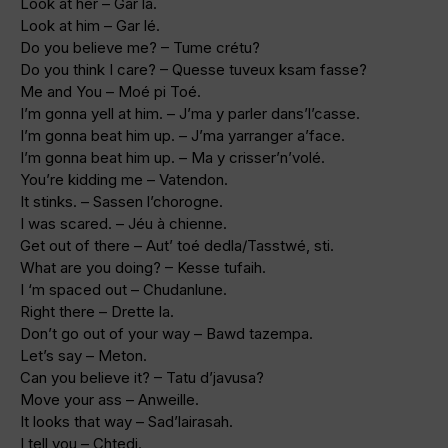
Look at her – Gar la.
Look at him – Gar lé.
Do you believe me? – Tume crétu?
Do you think I care? – Quesse tuveux ksam fasse?
Me and You – Moé pi Toé.
I’m gonna yell at him. – J’ma y parler dans’l’casse.
I’m gonna beat him up. – J’ma yarranger a’face.
I’m gonna beat him up. – Ma y crisser’n’volé.
You’re kidding me – Vatendon.
It stinks. – Sassen l’chorogne.
I was scared. – Jéu à chienne.
Get out of there – Aut’ toé dedla/Tasstwé, sti.
What are you doing? – Kesse tufaih.
I ‘m spaced out – Chudanlune.
Right there – Drette la.
Don’t go out of your way – Bawd tazempa.
Let’s say – Meton.
Can you believe it? – Tatu d’javusa?
Move your ass – Anweille.
It looks that way – Sad’lairasah.
I tell you – Chtedi.