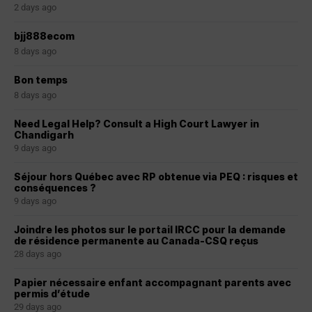
2 days ago
bjj888ecom
8 days ago
Bon temps
8 days ago
Need Legal Help? Consult a High Court Lawyer in
Chandigarh
9 days ago
Séjour hors Québec avec RP obtenue via PEQ : risques et
conséquences ?
9 days ago
Joindre les photos sur le portail IRCC pour la demande
de résidence permanente au Canada-CSQ reçus
28 days ago
Papier nécessaire enfant accompagnant parents avec
permis d’étude
29 days ago