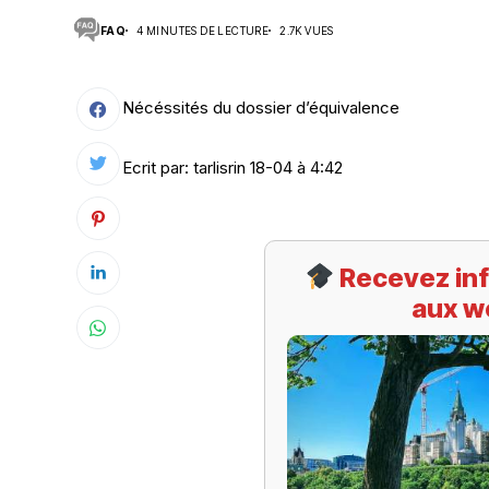
FAQ
4 MINUTES DE LECTURE
2.7K VUES
Suivi des démarches
Votre Profession/formation
Nécéssités du dossier d’équivalence
Ecrit par: tarlisrin 18-04 à 4:42
Recevez inf
aux w