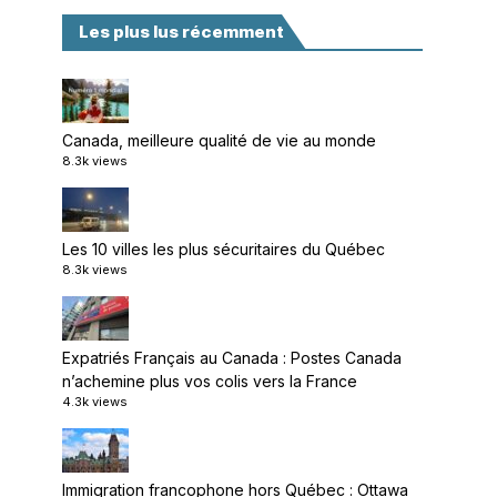
Les plus lus récemment
Canada, meilleure qualité de vie au monde
8.3k views
Les 10 villes les plus sécuritaires du Québec
8.3k views
Expatriés Français au Canada : Postes Canada
n’achemine plus vos colis vers la France
4.3k views
Immigration francophone hors Québec : Ottawa