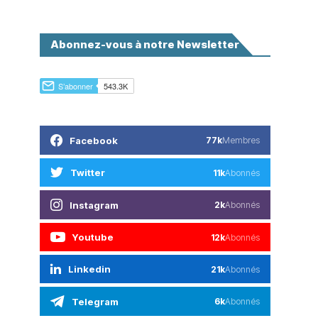
Abonnez-vous à notre Newsletter
Facebook
77k
Membres
Twitter
11k
Abonnés
Instagram
2k
Abonnés
Youtube
12k
Abonnés
Linkedin
21k
Abonnés
Telegram
6k
Abonnés