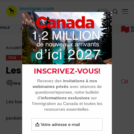
Immigrer au Canada: ressources et conseils
Accueil
FAQ
Les bus scolaires
FAQ
PERMIS DE CONDUIRE
Les bus scolaires
0
FAQ
1 MINUTES DE LECTURE
3.8K VUES
Les bus scolaires
pecketottawa Ecrit