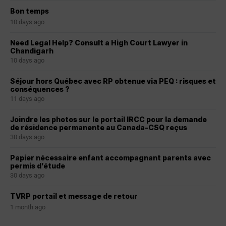
Bon temps
10 days ago
Need Legal Help? Consult a High Court Lawyer in
Chandigarh
10 days ago
Séjour hors Québec avec RP obtenue via PEQ : risques et
conséquences ?
11 days ago
Joindre les photos sur le portail IRCC pour la demande
de résidence permanente au Canada-CSQ reçus
30 days ago
Papier nécessaire enfant accompagnant parents avec
permis d’étude
30 days ago
TVRP portail et message de retour
1 month ago