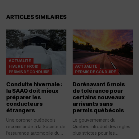
ARTICLES SIMILAIRES
ACTUALITÉ
HIVER ET FROID
ACTUALITÉ
PERMIS DE CONDUIRE
PERMIS DE CONDUIRE
Conduite hivernale :
Dorénavant 6 mois
la SAAQ doit mieux
de tolérance pour
préparer les
certains nouveaux
conducteurs
arrivants sans
étrangers
permis québécois
Une coroner québécois
Le gouvernement du
recommande à la Société de
Québec introduit des règles
l’assurance automobile du
plus strictes pour les