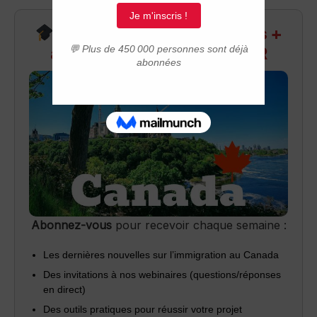
Recevez infos exclusives +
accès aux webinaires Q&R
Abonnez-vous
pour recevoir chaque semaine :
Les dernières nouvelles sur l’immigration au Canada
Des invitations à nos webinaires (questions/réponses
en direct)
Des outils pratiques pour réussir votre projet