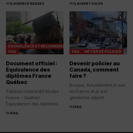
Québec...
nouveaux...
PAR
LAURENCE NADEAU
PAR
LAURENT GIGON
ÉQUIVALENCE ET RECONNAISSANCES
FAQ
FAQ
MÉTIER DE POLICIER
Document officiel :
Devenir policier au
Équivalence des
Canada, comment
diplômes France
faire ?
Québec
Bonjour, Actuellement je suis
Tableau comparatif études
en France et je suis
France – Québec
gendarme adjoint
Équivalence des diplômes
volontaire....
PAR
FAQ
entre la France...
PAR
FAQ