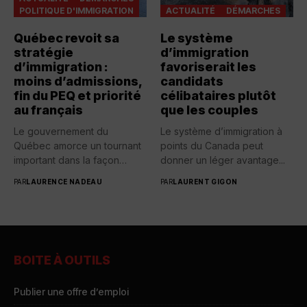
POLITIQUE D'IMMIGRATION
ACTUALITÉ
DÉMARCHES
Québec revoit sa
Le système
stratégie
d’immigration
d’immigration :
favoriserait les
moins d’admissions,
candidats
fin du PEQ et priorité
célibataires plutôt
au français
que les couples
Le gouvernement du
Le système d’immigration à
Québec amorce un tournant
points du Canada peut
important dans la façon
donner un léger avantage...
d’accueillir...
PAR
LAURENCE NADEAU
PAR
LAURENT GIGON
BOITE À OUTILS
Publier une offre d’emploi