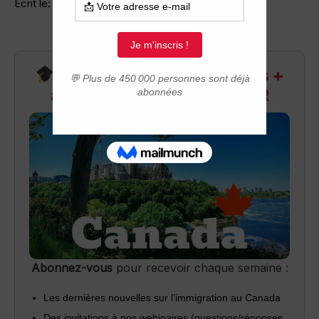
Ecrit le: 30/01, 17:19
Recevez infos exclusives +
accès aux webinaires Q&R
Abonnez-vous
pour recevoir chaque semaine :
Les dernières nouvelles sur l’immigration au Canada
Des invitations à nos webinaires (questions/réponses