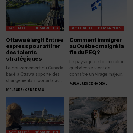
ACTUALITÉ
DÉMARCHES
ACTUALITÉ
DÉMARCHES
Ottawa élargit Entrée
Comment immigrer
express pour attirer
au Québec malgré la
des talents
fin du PEQ ?
stratégiques
Le paysage de l’immigration
Le gouvernement du Canada
québécoise vient de
basé à Ottawa apporte des
connaître un virage majeur.
changements importants au...
Avec...
PAR
LAURENCE NADEAU
PAR
LAURENCE NADEAU
ACTUALITÉ
DÉMARCHES