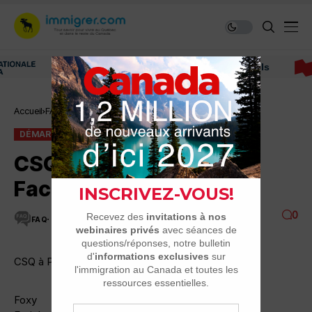
Immigrer au Canada: ressources et conseils
Accueil
FAQ
Démarches
CSQ à Paris ? Facileuuuuhhh !
DÉMARCHES
FAQ
CSQ à Paris ?
Facileuuuuhhh !
0
FAQ
2 MINUTES DE LECTURE
2.9K VUES
CSQ à Paris ? Facileuuuuhhh !
Foxy