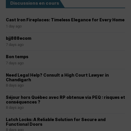
Discussions en cours
Cast Iron Fireplaces: Timeless Elegance for Every Home
1 day ago
bjj888ecom
7 days ago
Bon temps
7 days ago
Need Legal Help? Consult a High Court Lawyer in
Chandigarh
8 days ago
Séjour hors Québec avec RP obtenue via PEQ : risques et
conséquences ?
8 days ago
Latch Locks: A Reliable Solution for Secure and
Functional Doors
8 days ago