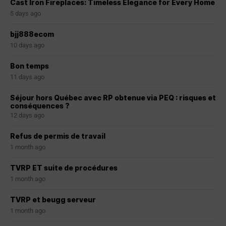
Cast Iron Fireplaces: Timeless Elegance for Every Home
5 days ago
bjj888ecom
10 days ago
Bon temps
11 days ago
Séjour hors Québec avec RP obtenue via PEQ : risques et
conséquences ?
12 days ago
Refus de permis de travail
1 month ago
TVRP ET suite de procédures
1 month ago
TVRP et beugg serveur
1 month ago