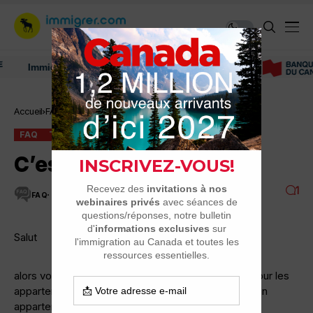
Immigrer au Canada: ressources et conseils
Accueil
FAQ
C’est quoi un bachelor ?
FAQ
TROUVER UN LOGEMENT
C’est quoi un bachelor ?
1
FAQ
1 MINUTES DE LECTURE
21.1K VUES
Salut
alors voilà je voulais savoir c’est quoi un bachelor pour les
appartement en fesant des recherches pour louer un
appartement j’ai trouvé ce terme !