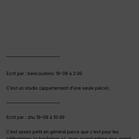
———————————–
Ecrit par : bencoudonc 19-08 à 2:49
C’est un studio (appartement d’une seule pièce).
———————————–
Ecrit par : zhu 19-08 à 10:49
C’est assez petit en général parce que c’est pour les
célibaitaires (« bachelors »), mais quand même plus grand