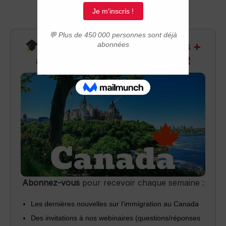
Recevez infos exclusives +
accès aux webinaires Q&R
Abonnez-vous
pour recevoir chaque semaine :
Les dernières nouvelles sur l’immigration au Canada
Des invitations à nos webinaires (questions/réponses