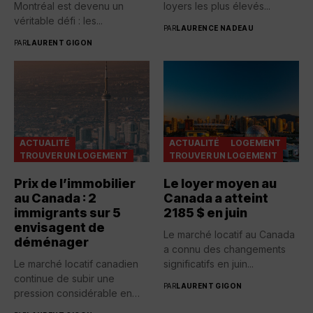
Montréal est devenu un
loyers les plus élevés...
véritable défi : les...
PAR
LAURENCE NADEAU
PAR
LAURENT GIGON
ACTUALITÉ
ACTUALITÉ
LOGEMENT
TROUVER UN LOGEMENT
TROUVER UN LOGEMENT
Prix de l’immobilier
Le loyer moyen au
au Canada : 2
Canada a atteint
immigrants sur 5
2185 $ en juin
envisagent de
Le marché locatif au Canada
déménager
a connu des changements
Le marché locatif canadien
significatifs en juin...
continue de subir une
PAR
LAURENT GIGON
pression considérable en
raison...