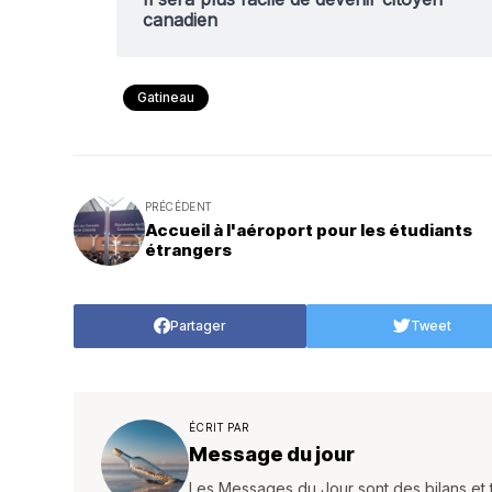
canadien
Gatineau
PRÉCÉDENT
Accueil à l'aéroport pour les étudiants
étrangers
Partager
Tweet
ÉCRIT PAR
Message du jour
Les Messages du Jour sont des bilans et 