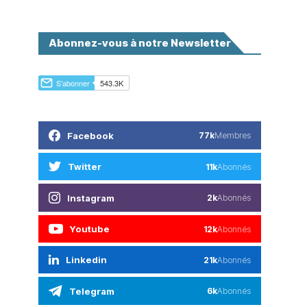
Abonnez-vous à notre Newsletter
Facebook
77k
Membres
Twitter
11k
Abonnés
Instagram
2k
Abonnés
Youtube
12k
Abonnés
Linkedin
21k
Abonnés
Telegram
6k
Abonnés