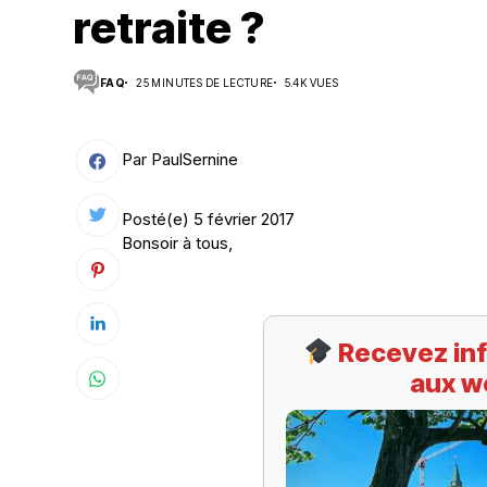
retraite ?
Suivi des démarches
FAQ
25 MINUTES DE LECTURE
5.4K VUES
Votre Profession/formation
Par PaulSernine
Posté(e) 5 février 2017
Bonsoir à tous,
Recevez inf
aux w