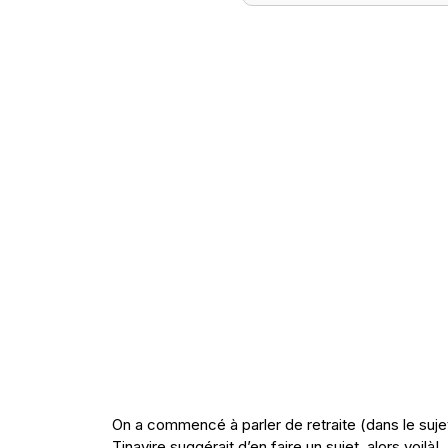
On a commencé à parler de retraite (dans le suje
Tinavire suggérait d’en faire un sujet, alors voilà!