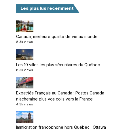
Les plus lus récemment
Canada, meilleure qualité de vie au monde
8.3k views
Les 10 villes les plus sécuritaires du Québec
8.3k views
Expatriés Français au Canada : Postes Canada
n’achemine plus vos colis vers la France
4.3k views
Immigration francophone hors Québec : Ottawa