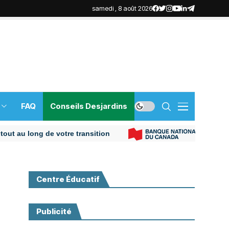
samedi , 8 août 2026
FAQ
Conseils Desjardins
u long de votre transition
Plus de
Centre Éducatif
Publicité