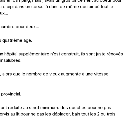
sentais en camping, mais j’avais un gros pincement au coeur pour
 faire pipi dans un sceau là dans ce même couloir où tout le
eux…
e chambre pour deux…
u quatrième age.
n hôpital supplémentaire n’est construit, ils sont juste rénovés
insalubres.
on, alors que le nombre de vieux augmente à une vitesse
provincial.
 sont réduite au strict minimum: des couches pour ne pas
vis au lit pour ne pas les déplacer, bain tout les 2 ou trois