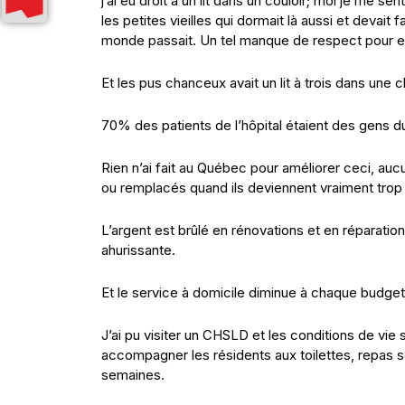
j’ai eu droit à un lit dans un couloir; moi je me 
les petites vieilles qui dormait là aussi et devait
monde passait. Un tel manque de respect pour 
Et les pus chanceux avait un lit à trois dans un
70% des patients de l’hôpital étaient des gens d
Rien n’ai fait au Québec pour améliorer ceci, aucu
ou remplacés quand ils deviennent vraiment trop 
L’argent est brûlé en rénovations et en réparati
ahurissante.
Et le service à domicile diminue à chaque budget 
J’ai pu visiter un CHSLD et les conditions de vie
accompagner les résidents aux toilettes, repas ser
semaines.