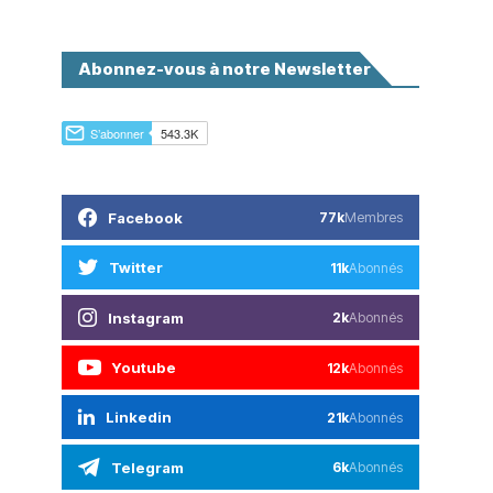
Abonnez-vous à notre Newsletter
Facebook
77k
Membres
Twitter
11k
Abonnés
Instagram
2k
Abonnés
Youtube
12k
Abonnés
Linkedin
21k
Abonnés
Telegram
6k
Abonnés