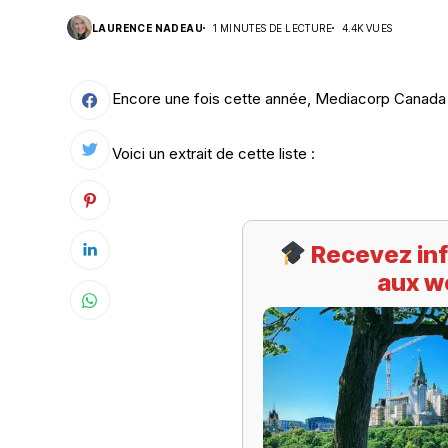
LAURENCE NADEAU
1 MINUTES DE LECTURE
4.4K VUES
Suivi des démarches
Votre Profession/formation
Encore une fois cette année, Mediacorp Canada p
Voici un extrait de cette liste :
Recevez inf
aux w