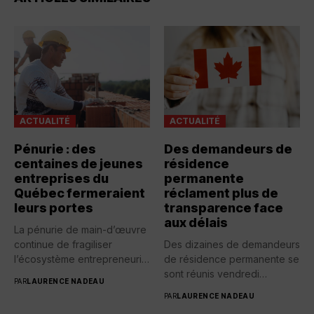
ACTUALITÉ
ACTUALITÉ
Pénurie : des
Des demandeurs de
centaines de jeunes
résidence
entreprises du
permanente
Québec fermeraient
réclament plus de
leurs portes
transparence face
aux délais
La pénurie de main-d’œuvre
continue de fragiliser
Des dizaines de demandeurs
l’écosystème entrepreneurial
de résidence permanente se
québécois. Selon une...
sont réunis vendredi
PAR
LAURENCE NADEAU
devant...
PAR
LAURENCE NADEAU