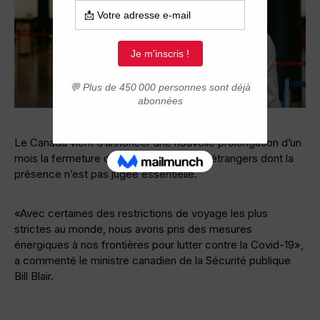
Le Canada vient d’annoncer une nouvelle prolongation d’un
mois la fermeture de ses frontières aux étrangers dont la
présence n’est pas jugée essentielle.
«Avec certaines des restrictions de voyage les plus
strictes au monde, nous avons pris des mesures
énergiques à nos frontières pour lutter contre la Covid-19»,
a commenté le ministre canadien de la Sécurité publique
Bill Blair.