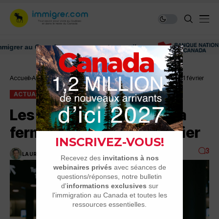
r au Canada: ressources et conseils
Accueil
Actualité
Les frontières du Canada fermées jusqu’au 21 février
ACTUALITÉ
Les frontières du Canada
fermées jusqu’au 21 février
3
LAURENT GIGON
1 MINUTES DE LECTURE
2.9K VUES