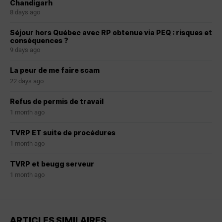
Chandigarh
8 days ago
Séjour hors Québec avec RP obtenue via PEQ : risques et
conséquences ?
9 days ago
La peur de me faire scam
22 days ago
Refus de permis de travail
1 month ago
TVRP ET suite de procédures
1 month ago
TVRP et beugg serveur
1 month ago
ARTICLES SIMILAIRES