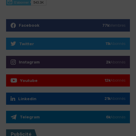
Facebook
77k
Membres
Twitter
11k
Abonnés
Instagram
2k
Abonnés
Youtube
12k
Abonnés
Linkedin
21k
Abonnés
Telegram
6k
Abonnés
Publicité