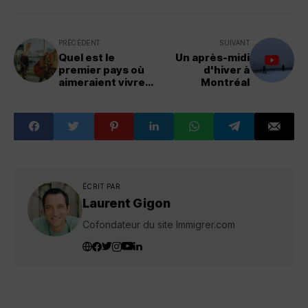
PRÉCÉDENT
SUIVANT
Quel est le
Un après-midi
premier pays où
d'hiver à
aimeraient vivre
Montréal
les Français ?
ÉCRIT PAR
Laurent Gigon
Cofondateur du site Immigrer.com