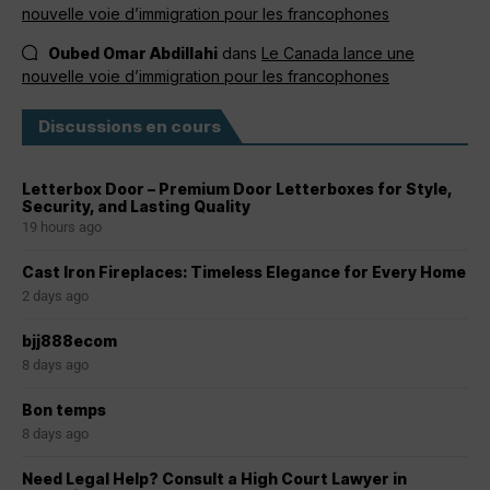
nouvelle voie d’immigration pour les francophones
Oubed Omar Abdillahi
dans
Le Canada lance une
nouvelle voie d’immigration pour les francophones
Discussions en cours
Letterbox Door – Premium Door Letterboxes for Style,
Security, and Lasting Quality
19 hours ago
Cast Iron Fireplaces: Timeless Elegance for Every Home
2 days ago
bjj888ecom
8 days ago
Bon temps
8 days ago
Need Legal Help? Consult a High Court Lawyer in