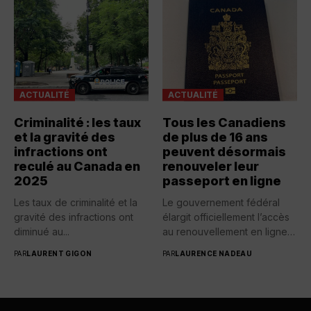
ACTUALITÉ
ACTUALITÉ
Criminalité : les taux
Tous les Canadiens
et la gravité des
de plus de 16 ans
infractions ont
peuvent désormais
reculé au Canada en
renouveler leur
2025
passeport en ligne
Les taux de criminalité et la
Le gouvernement fédéral
gravité des infractions ont
élargit officiellement l’accès
diminué au...
au renouvellement en ligne
des passeports...
PAR
LAURENT GIGON
PAR
LAURENCE NADEAU