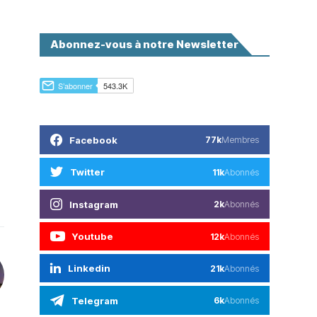
Abonnez-vous à notre Newsletter
Facebook
77k
Membres
Twitter
11k
Abonnés
Instagram
2k
Abonnés
Youtube
12k
Abonnés
Linkedin
21k
Abonnés
Telegram
6k
Abonnés