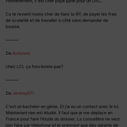
Honnêtement, c’est cher payé juste pour un DEC.
Ca te revient moins cher de faire ta RP, de payer les frais
de scolarité et de travailler à côté sans demander de
bourse.
———
De
Automne
chez LCL ça fonctionne pas?
———
De
Jeremy971
C’est un bachelor en génie. Et j’ai eu un contact avec le lcl.
Maintenant rien est étudié. Il faut que je me déplace en
France pour faire l’étude du dossier. La conseillère ne veut
rien faire par téléphone et ils prennent que des garants de