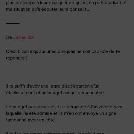
plus de temps à leur expliquer ce qu’est un prêt étudiant et
ma situation qu’à écouter leurs conseils…
———
De
JoanaH2K
C’est bizarre qu’aucunes banques ne soit capable de te
répondre !
Il te suffit d’avoir une lettre d’acceptation d’un
établissement et un budget annuel personnalisé.
Le budget personnalisé je l’ai demandé à l’université dans
laquelle j’ai été admise et ils m’en ont envoyé un signé,
tamponné avec en-tête.
Il te faut un garant obligatoirement (ça c’est non