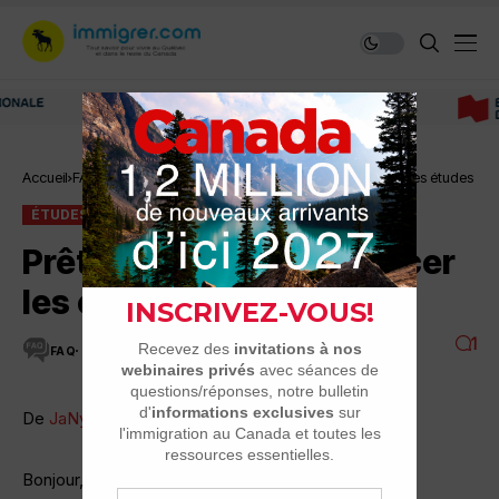
Immigrer au Canada: ressources et conseils
Accueil
FAQ
Études universitaires
Prêt étudiant pour financer les études
ÉTUDES UNIVERSITAIRES
FAQ
Prêt étudiant pour financer
les études
1
FAQ
33 MINUTES DE LECTURE
20.9K VUES
De
JaNyJeN34
Bonjour,