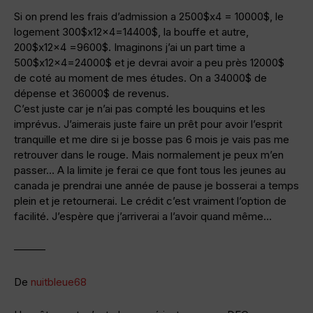
Si on prend les frais d’admission a 2500$x4 = 10000$, le
logement 300$x12x4=14400$, la bouffe et autre,
200$x12x4 =9600$. Imaginons j’ai un part time a
500$x12x4=24000$ et je devrai avoir a peu près 12000$
de coté au moment de mes études. On a 34000$ de
dépense et 36000$ de revenus.
C’est juste car je n’ai pas compté les bouquins et les
imprévus. J’aimerais juste faire un prêt pour avoir l’esprit
tranquille et me dire si je bosse pas 6 mois je vais pas me
retrouver dans le rouge. Mais normalement je peux m’en
passer… A la limite je ferai ce que font tous les jeunes au
canada je prendrai une année de pause je bosserai a temps
plein et je retournerai. Le crédit c’est vraiment l’option de
facilité. J’espère que j’arriverai a l’avoir quand même…
———
De
nuitbleue68