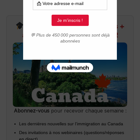
Recevez infos exclusives +
accès aux webinaires Q&R
Abonnez-vous
pour recevoir chaque semaine :
Les dernières nouvelles sur l’immigration au Canada
Des invitations à nos webinaires (questions/réponses
en direct)