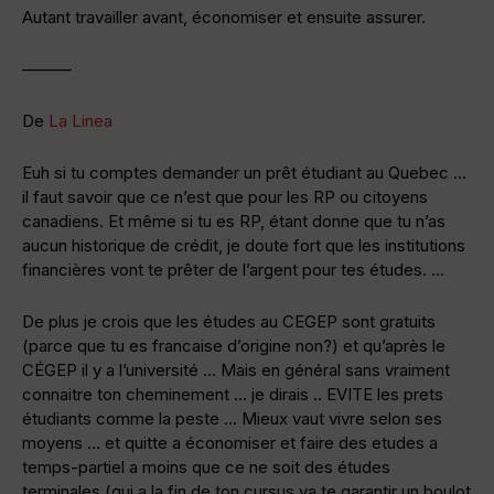
Autant travailler avant, économiser et ensuite assurer.
———
De
La Linea
Euh si tu comptes demander un prêt étudiant au Quebec …
il faut savoir que ce n’est que pour les RP ou citoyens
canadiens. Et même si tu es RP, étant donne que tu n’as
aucun historique de crédit, je doute fort que les institutions
financières vont te prêter de l’argent pour tes études. …
De plus je crois que les études au CEGEP sont gratuits
(parce que tu es francaise d’origine non?) et qu’après le
CÉGEP il y a l’université … Mais en général sans vraiment
connaitre ton cheminement … je dirais .. EVITE les prets
étudiants comme la peste … Mieux vaut vivre selon ses
moyens … et quitte a économiser et faire des etudes a
temps-partiel a moins que ce ne soit des études
terminales (qui a la fin de ton cursus va te garantir un boulot