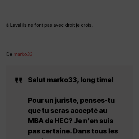
à Laval ils ne font pas avec droit je crois.
———
De
marko33
Salut marko33, long time!
Pour un juriste, penses-tu
que tu seras accepté au
MBA de HEC? Je n’en suis
pas certaine. Dans tous les