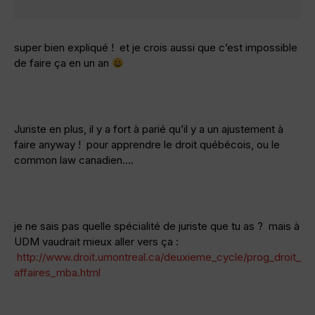
super bien expliqué ! et je crois aussi que c’est impossible
de faire ça en un an
Juriste en plus, il y a fort à parié qu’il y a un ajustement à
faire anyway ! pour apprendre le droit québécois, ou le
common law canadien….
je ne sais pas quelle spécialité de juriste que tu as ? mais à
UDM vaudrait mieux aller vers ça :
http://www.droit.umontreal.ca/deuxieme_cycle/prog_droit_
affaires_mba.html