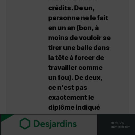
crédits. De un,
personne ne le fait
en un an (bon, à
moins de vouloir se
tirer une balle dans
la tête à forcer de
travailler comme
un fou). De deux,
ce n’est pas
exactement le
diplôme indiqué
pour un immigrant
© 2026
qui vient de
immigrer.com