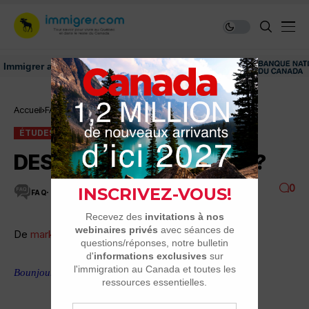
grer au Canada: ressources et conseils
Accueil
FAQ
Études universitaires
DESS HEC ou MBA Laval ?
ÉTUDES UNIVERSITAIRES
FAQ
DESS HEC ou MBA Laval ?
0
FAQ
13 MINUTES DE LECTURE
12K VUES
De
marko33
Bounjour à tous.