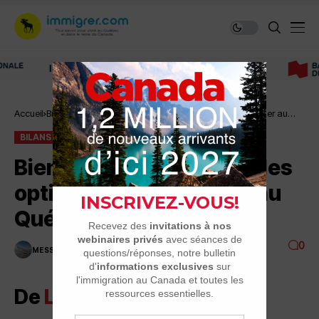
Immigrer au Canada: ressources et conseils
Accueil
Bilans
Bienvenue sur le forum : les options pour s’installer au
Québec
BILANS
Bienvenue sur le forum : les
options pour s’installer au
Québec
0
MESSAGE DU JOUR
4 MINUTES DE LECTURE
4K VUES
De
Leilou