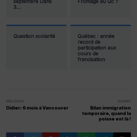
septembre Dans
Fromage au Qc ?
3…
Question scolarité
Québec : année
record de
participation aux
cours de
francisation
PRÉCÉDENT
SUIVANT
Didier: 6 mois à Vancouver
Bilan immigration
temporaire, quand la
poisse est là !