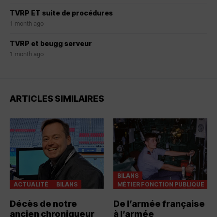
TVRP ET suite de procédures
1 month ago
TVRP et beugg serveur
1 month ago
ARTICLES SIMILAIRES
BILANS
ACTUALITÉ
BILANS
MÉTIER FONCTION PUBLIQUE
Décès de notre
De l’armée française
ancien chroniqueur
à l’armée