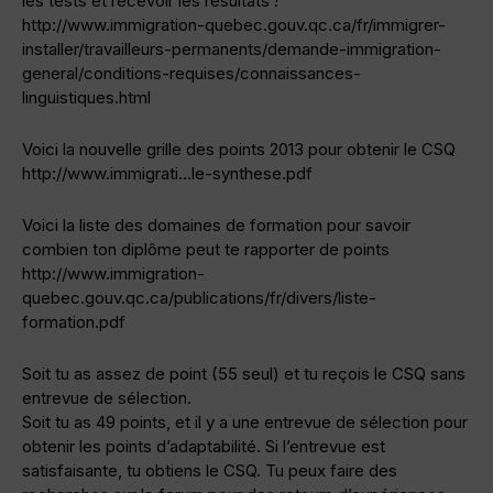
les tests et recevoir les résultats !
http://www.immigration-quebec.gouv.qc.ca/fr/immigrer-
installer/travailleurs-permanents/demande-immigration-
general/conditions-requises/connaissances-
linguistiques.html
Voici la nouvelle grille des points 2013 pour obtenir le CSQ
http://www.immigrati…le-synthese.pdf
Voici la liste des domaines de formation pour savoir
combien ton diplôme peut te rapporter de points
http://www.immigration-
quebec.gouv.qc.ca/publications/fr/divers/liste-
formation.pdf
Soit tu as assez de point (55 seul) et tu reçois le CSQ sans
entrevue de sélection.
Soit tu as 49 points, et il y a une entrevue de sélection pour
obtenir les points d’adaptabilité. Si l’entrevue est
satisfaisante, tu obtiens le CSQ. Tu peux faire des