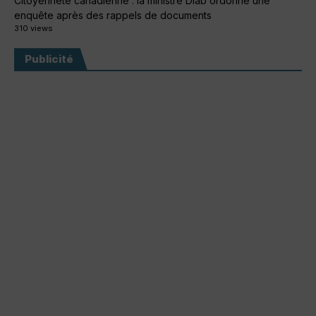
Citoyenneté canadienne : la ministre Diab ordonne une
enquête après des rappels de documents
310 views
Publicité