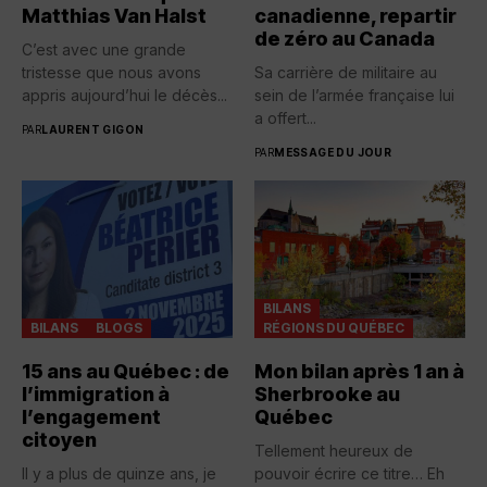
Matthias Van Halst
canadienne, repartir
de zéro au Canada
C’est avec une grande
tristesse que nous avons
Sa carrière de militaire au
appris aujourd’hui le décès...
sein de l’armée française lui
a offert...
PAR
LAURENT GIGON
PAR
MESSAGE DU JOUR
BILANS
BILANS
BLOGS
RÉGIONS DU QUÉBEC
15 ans au Québec : de
Mon bilan après 1 an à
l’immigration à
Sherbrooke au
l’engagement
Québec
citoyen
Tellement heureux de
Il y a plus de quinze ans, je
pouvoir écrire ce titre… Eh