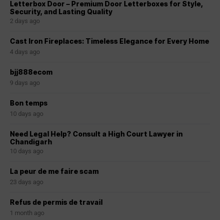
Letterbox Door – Premium Door Letterboxes for Style,
Security, and Lasting Quality
2 days ago
Cast Iron Fireplaces: Timeless Elegance for Every Home
4 days ago
bjj888ecom
9 days ago
Bon temps
10 days ago
Need Legal Help? Consult a High Court Lawyer in
Chandigarh
10 days ago
La peur de me faire scam
23 days ago
Refus de permis de travail
1 month ago