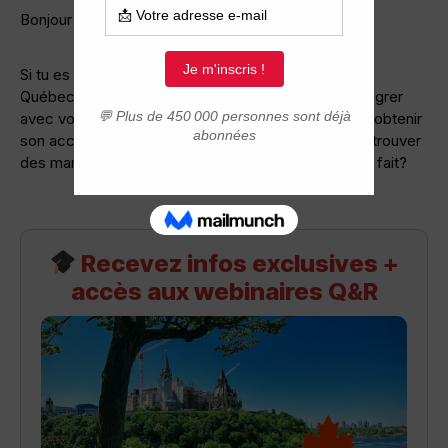
Bonjour et bienvenue sur le forum!
Si tu es éligible et que tu puisses immigrer au
Québec/Canada – As-tu l’accord du papa pour immigrer
avec vos enfants sans lui ? Sinon tu devras d’abord obtenir
son accord. Fais des recherches sur le forum pour trouver
des mamans dans ta situation et comment elles ont fait?
Recevez infos exclusives +
accès aux webinaires Q&R