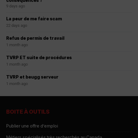
conséquences ?
9 days ago
La peur de me faire scam
22 days ago
Refus de permis de travail
1 month ago
TVRP ET suite de procédures
1 month ago
TVRP et beugg serveur
1 month ago
BOITE À OUTILS
Publier une offre d’emploi
Métiers spécialisés très recherchés au Canada