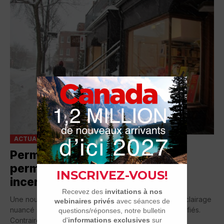
ACTUALITÉ
Permis ouverts et résidents
permanents : un départ plus
incertain
Une nouvelle étude de HEC Montréal vient jeter un éclairage
nuancé sur la réussite des immigrants hautement qualifiés.
Contrairement à l’idée répandue selon...