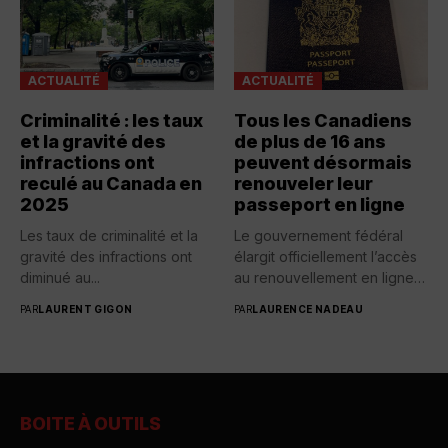
ACTUALITÉ
ACTUALITÉ
Criminalité : les taux
Tous les Canadiens
et la gravité des
de plus de 16 ans
infractions ont
peuvent désormais
reculé au Canada en
renouveler leur
2025
passeport en ligne
Les taux de criminalité et la
Le gouvernement fédéral
gravité des infractions ont
élargit officiellement l’accès
diminué au...
au renouvellement en ligne
des passeports...
PAR
LAURENT GIGON
PAR
LAURENCE NADEAU
BOITE À OUTILS