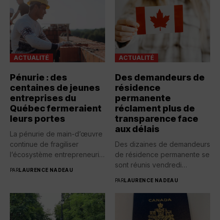
ACTUALITÉ
ACTUALITÉ
Pénurie : des
Des demandeurs de
centaines de jeunes
résidence
entreprises du
permanente
Québec fermeraient
réclament plus de
leurs portes
transparence face
aux délais
La pénurie de main-d’œuvre
continue de fragiliser
Des dizaines de demandeurs
l’écosystème entrepreneurial
de résidence permanente se
québécois. Selon une...
sont réunis vendredi
PAR
LAURENCE NADEAU
devant...
PAR
LAURENCE NADEAU