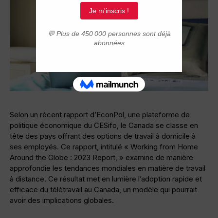
Selon un récent rapport d’EconPol, une plateforme de
politique économique du CESifo, le Canada se classe en
tête des pays offrant des options de travail à domicile à
ses employés. Ce rapport, intitulé « Working from Home
Around the Globe : 2023 Report, » examine de manière
approfondie les tendances mondiales en matière de travail
à distance. Ce résultat met en lumière l’adoption rapide et
efficace du télétravail au Canada, un modèle qui pourrait
avoir des implications globales.