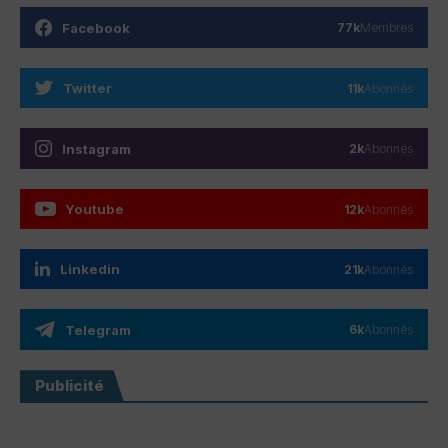
Facebook
77k
Membres
Twitter
11k
Abonnés
Instagram
2k
Abonnés
Youtube
12k
Abonnés
Linkedin
21k
Abonnés
Telegram
6k
Abonnés
Publicité