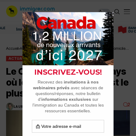
Immigrer au Canada: ressources et conseils
Accueil
Actualité
Le Canada en tête des pays où le travail à domicile
est le plus pratiqué
ACTUALITÉ
CONDITIONS DE TRAVAIL (FAQ)
Le Canada en tête des pays
où le travail à domicile est le
plus pratiqué
2
LAURENT GIGON
2 MINUTES DE LECTURE
9.9K VUES