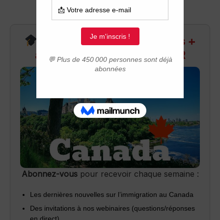
Recevez infos exclusives +
accès aux webinaires Q&R
Abonnez-vous
pour recevoir chaque semaine :
Les dernières nouvelles sur l’immigration au Canada
Des invitations à nos webinaires (questions/réponses
en direct)