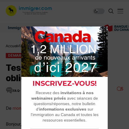
Immigrer au Canada: ressources et conseils
Accueil
FAQ
Démarches
Tests de langues obligatoires?
DÉMARCHES
FAQ
Tests de langues
obligatoires?
5
FAQ
3 MINUTES DE LECTURE
14K VUES
De
monkam.f
Bonjour,