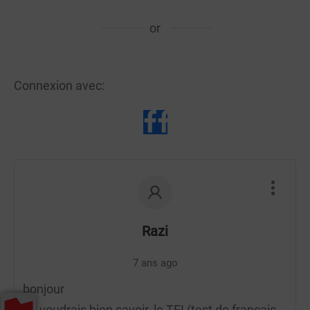
or
Connexion avec:
Razi
7 ans ago
bonjour
Je voudrais bien savoir, le TFI (test de français