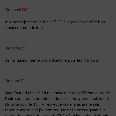
De
charif1982
moi perso je te conseille le TCF je lé passer et cété bon
.facile comme tu le dit
De
sarah22
se nai quand même pas obligatoire pour les français?
De
noor87
Quel faut t-il passer ? il faut savoir se qui différencie l’un de
l’autre pour enfin prendre la décision. moi personnellement
j’ai opté pour le TCF + l’épreuve orale mais je me suis
rendu compte que j’ai commis une belle erreur quant à la
durée de validité de ce test (02 Ans) et les délais d’attente