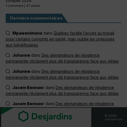
complet 2024
1 comment
|
47 views
Derniers commentaires
Mpawenimana
dans
Québec facilite l’accès au travail
pour certains conjoints en santé, mais oublie les préposés
aux bénéficiaires
Johanne
dans
Des demandeurs de résidence
permanente réclament plus de transparence face aux délais
Johanne
dans
Des demandeurs de résidence
permanente réclament plus de transparence face aux délais
Jacem Bennasr
dans
Des demandeurs de résidence
permanente réclament plus de transparence face aux délais
Jacem Bennasr
dans
Des demandeurs de résidence
permanente réclament plus de transparence face aux délais
© 2026
Oubed Omar Abdillahi
dans
Le Canada lance une
immigrer.com
nouvelle voie d’immigration pour les francophones