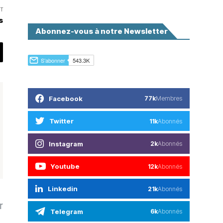
T
s
Abonnez-vous à notre Newsletter
Facebook
77k
Membres
Twitter
11k
Abonnés
Instagram
2k
Abonnés
Youtube
12k
Abonnés
Linkedin
21k
Abonnés
r
Telegram
6k
Abonnés