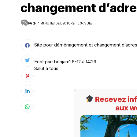
changement d’adre
Suivi des démarches
FAQ
1 MINUTES DE LECTURE
3.3K VUES
Votre Profession/formation
Site pour déménagement et changement d’adre
Ecrit par: benjam1 8-12 à 14:29
Salut à tous,
Recevez inf
aux w