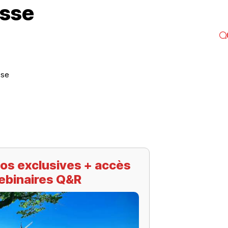
sse
sse
os exclusives + accès
ebinaires Q&R