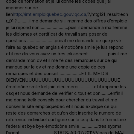
code de formation et je lui donne les codes que j’ai
imprimer sur ce
lien
http://imt.emploiquebec.gouv.qc.ca/
?/mtg121_resultrech
r_01.? ………il me demande si j imprimé des offres d’emploie
je lui repond non……………………puis il demande a ma femme
les diplomes et certificat de travail sans poser de
questions …………………..puis il me demande ce que je vé
faire au quebec en anglais émoticône smile je luis repond
et il me dis vous avez un tres joli accent……………..puis il me
demande mon cv et il me fé des remarques sur ce qui
manque sur le cv et me donne une copie de ces
remarques et des conseil……………….ET IL ME DIS
BIENVENUUUUUUUUUUUUUUUUUUUUUUUUUUUUE
émoticône smile kel joie dieu merci………….et il imprime les
csq et nous demande de verifier c tout et bon……..enfin il
me donne kelk conseils pour chercher du travail et me
conseil le site emploiquebec et il nous explique ce qui
reste des demarches et qu’on doit inscrire le numero de
reference individuel qui figure sur le csq dans le formulaire
federal et bye bye émoticône smile ……………tres sypma
l’agent………………………..STATS: AR 07/2011//// pas de MAJ