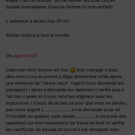
étape c est le fédirale on me donner les trois csq en
bouble exemplaires (moi,ma femme et mon enfant)
L entrevue a durée max 20 mn
Bonne chance a tout le monde
De
algerino2011
voila mon recit encore unr fois
bon courage a tous:
dieu merci csq en poche a Alger émoticône smile apres
une entrevue de 1 heure /recit : l’agent nous demande les
passeport / apres il demande les diplomes il verifie puis il
fait des copies et il nous rend les originaux avec les
traductions ( il nous dis je fais ça pour que vous ne perdez
pas votre argent )……………………il me demande ou je vé
m’installer au quebec sans details……………..il me pose des
questions sur mon experience de travail en bref et verifie
les certificats de travails et tout et il me demande mon