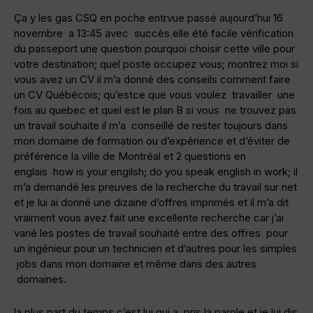
Ça y les gas CSQ en poche entrvue passé aujourd’hui 16
novembre a 13:45 avec succès elle été facile vérification
du passeport une question pourquoi choisir cette ville pour
votre destination; quel poste occupez vous; montrez moi si
vous avez un CV il m’a donné des conseils comment faire
un CV Québécois; qu’estce que vous voulez travailler une
fois au quebec et quel est le plan B si vous ne trouvez pas
un travail souhaite il m’a conseillé de rester toujours dans
mon domaine de formation ou d’expérience et d’éviter de
préférence la ville de Montréal et 2 questions en
englais how is your engilsh; do you speak english in work; il
m’a demandé les preuves de la recherche du travail sur net
et je lui ai donné une dizaine d’offres imprimés et il m’a dit
vraiment vous avez fait une excellente recherche car j’ai
varié les postes de travail souhaité entre des offres pour
un ingénieur pour un technicien et d’autres pour les simples
jobs dans mon domaine et même dans des autres
domaines.
la plus part du temps c’est lui qui a pris la parole et je lui dis