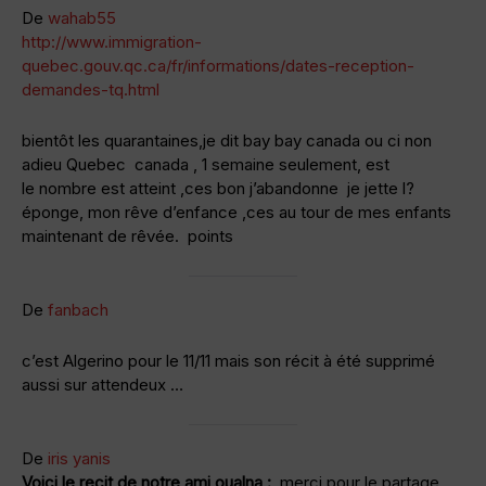
De
wahab55
http://www.immigration-
quebec.gouv.qc.ca/fr/informations/dates-reception-
demandes-tq.html
bientôt les quarantaines,je dit bay bay canada ou ci non
adieu Quebec canada , 1 semaine seulement, est
le nombre est atteint ,ces bon j’abandonne je jette l?
éponge, mon rêve d’enfance ,ces au tour de mes enfants
maintenant de rêvée. points
De
fanbach
c’est Algerino pour le 11/11 mais son récit à été supprimé
aussi sur attendeux …
De
iris yanis
Voici le recit de notre ami oualna :
merci pour le partage