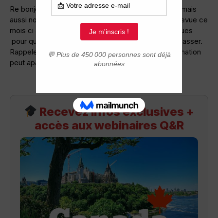
Re bonjour tout le monde y a beaucoup d’algériens mais
aussi nos frères tunisiens qui vont passer leurs entrevue ce
mois ci a Alger donc reprenons les récit des entrevues
pour que cela soit utiles pour les gens qui vont le passer.
Rappelez vous votre stresse donc la moindre information
peut apaiser un peu cette angoisse merci les amis.
Recevez infos exclusives +
accès aux webinaires Q&R