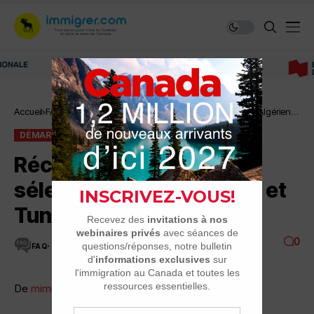
Immigrer au Canada: ressources et conseils
Accueil
FAQ
Démarches
Récits d’entrevues de sélection pour Algériens
et Tunisiens
DÉMARCHES
FAQ
Récits d’entrevues de
sélection pour Algériens et
Tunisiens
0
FAQ
9 MINUTES DE LECTURE
4.6K VUES
De
mimibus